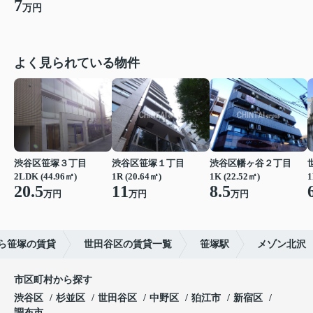
7
万円
よく見られている物件
渋谷区笹塚３丁目
渋谷区笹塚１丁目
渋谷区幡ヶ谷２丁目
2LDK (44.96㎡)
1R (20.64㎡)
1K (22.52㎡)
1
20.5
11
8.5
万円
万円
万円
ら笹塚の賃貸
世田谷区の賃貸一覧
笹塚駅
メゾン北沢
市区町村から探す
渋谷区
杉並区
世田谷区
中野区
狛江市
新宿区
調布市