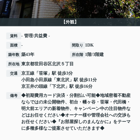
【外観】
- 管理/共益費 -
賃料
-
1DK
面積
間取り
築43年
1階/3階建
築年数
所在階
東京都
世田谷区
北沢
５丁目
所在地
京王線
「
笹塚
」駅 徒歩3分
交通
小田急小田原線
「
東北沢
」駅 徒歩11分
京王井の頭線
「
下北沢
」駅 徒歩16分
◆初期費用カード決済・分割払い可能◆地域密着不動産
備考
ならではの未公開物件、初台・幡ヶ谷・笹塚・代田橋・
明大前エリアの新着物件、キャンペーン中の注目物件な
どはお任せください◆オーナー様や管理会社への交渉も
お任せください◆『お部屋探しのまんなかに』をテーマ
に多種多様なご提案させていただきます◆