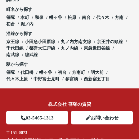
町名から探す
笹塚
本町
和泉
幡ヶ谷
松原
南台
代々木
方南
初台
堀ノ内
沿線から探す
京王線
小田急小田原線
丸ノ内方南支線
京王井の頭線
千代田線
都営大江戸線
丸ノ内線
東急世田谷線
南武線
総武線
駅から探す
笹塚
代田橋
幡ヶ谷
初台
方南町
明大前
代々木上原
中野富士見町
参宮橋
西新宿五丁目
株式会社 笹塚の賃貸
03-5465-1313
お問い合わせ
〒151-0073