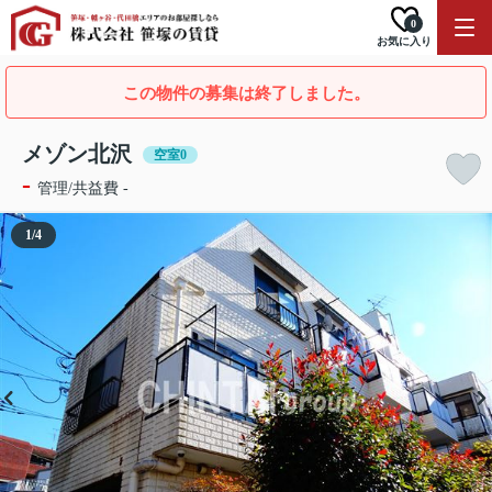
0
お気に入り
この物件の募集は終了しました。
メゾン北沢
空室0
-
管理/共益費 -
1
/
4