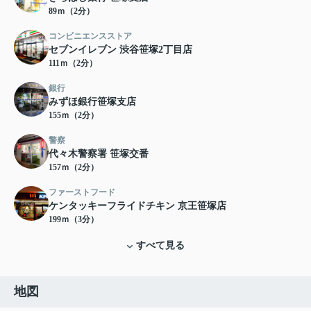
89ｍ（2分）
コンビニエンスストア
セブンイレブン 渋谷笹塚2丁目店
111ｍ（2分）
銀行
みずほ銀行笹塚支店
155ｍ（2分）
警察
代々木警察署 笹塚交番
157ｍ（2分）
ファーストフード
ケンタッキーフライドチキン 京王笹塚店
199ｍ（3分）
すべて見る
地図