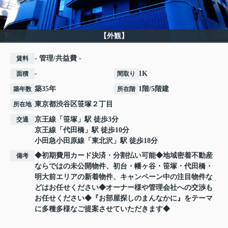
【外観】
- 管理/共益費 -
賃料
-
1K
面積
間取り
築35年
1階/5階建
築年数
所在階
東京都
渋谷区
笹塚
２丁目
所在地
京王線
「
笹塚
」駅 徒歩3分
交通
京王線
「
代田橋
」駅 徒歩10分
小田急小田原線
「
東北沢
」駅 徒歩18分
◆初期費用カード決済・分割払い可能◆地域密着不動産
備考
ならではの未公開物件、初台・幡ヶ谷・笹塚・代田橋・
明大前エリアの新着物件、キャンペーン中の注目物件な
どはお任せください◆オーナー様や管理会社への交渉も
お任せください◆『お部屋探しのまんなかに』をテーマ
に多種多様なご提案させていただきます◆