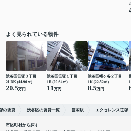
2
よく見られている物件
渋谷区笹塚３丁目
渋谷区笹塚１丁目
渋谷区幡ヶ谷２丁目
2LDK (44.96㎡)
1R (20.64㎡)
1K (22.52㎡)
1
20.5
11
8.5
万円
万円
万円
塚の賃貸
渋谷区の賃貸一覧
笹塚駅
エクセレンス笹塚
市区町村から探す