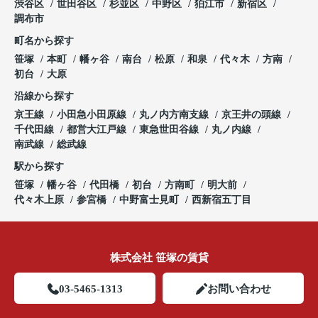
渋谷区
世田谷区
杉並区
中野区
狛江市
新宿区
調布市
町名から探す
笹塚
本町
幡ヶ谷
南台
松原
和泉
代々木
方南
初台
大原
沿線から探す
京王線
小田急小田原線
丸ノ内方南支線
京王井の頭線
千代田線
都営大江戸線
東急世田谷線
丸ノ内線
南武線
総武線
駅から探す
笹塚
幡ヶ谷
代田橋
初台
方南町
明大前
代々木上原
参宮橋
中野富士見町
西新宿五丁目
株式会社 笹塚の賃貸
03-5465-1313
お問い合わせ