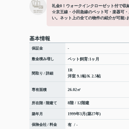
礼金0！ウォークインクローゼット付で収
☆京王線・小田急線のペット可・楽器可・
い。ネット上の全ての物件の紹介が可能♪お部屋
基本情報
保証金
-
敷金積み増し
ペット飼育:1ヶ月
1R
間取り / 詳細
洋室 9.1帖
/
K 2.5帖
専有面積
26.02㎡
所在階 / 階建て
8階 / 12階建
築年月
1999年3月(築27年)
保険会社 / 料金
有 / -