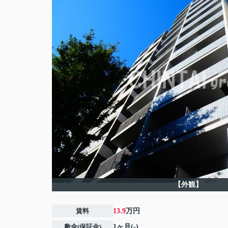
【外観】
賃料
13.9
万円
敷金(保証金)
1ヶ月(-)