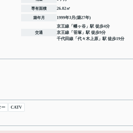
専有面積
26.02㎡
築年月
1999年3月(築27年)
京王線
「
幡ヶ谷
」駅 徒歩4分
交通
京王線
「
笹塚
」駅 徒歩9分
千代田線
「
代々木上原
」駅 徒歩19分
ター
CATV