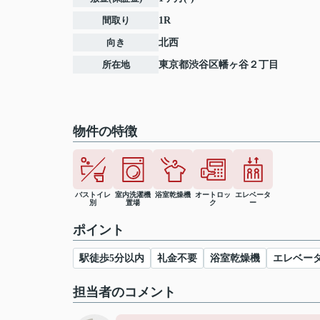
間取り
1R
向き
北西
所在地
東京都
渋谷区
幡ヶ谷
２丁目
物件の特徴
バストイレ
室内洗濯機
浴室乾燥機
オートロッ
エレベータ
別
置場
ク
ー
ポイント
駅徒歩5分以内
礼金不要
浴室乾燥機
エレベー
担当者のコメント