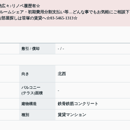
納広々♪リノベ履歴有☆
ルームシェア・初期費用分割支払い等…どんな事でもお気軽にご相談下
探しは笹塚の賃貸へ☆03-5465-1313☆
敷引 / 償却
- / -
向き
北西
バルコニー
-
(テラス)面積
建物構造
鉄骨鉄筋コンクリート
種別
賃貸マンション