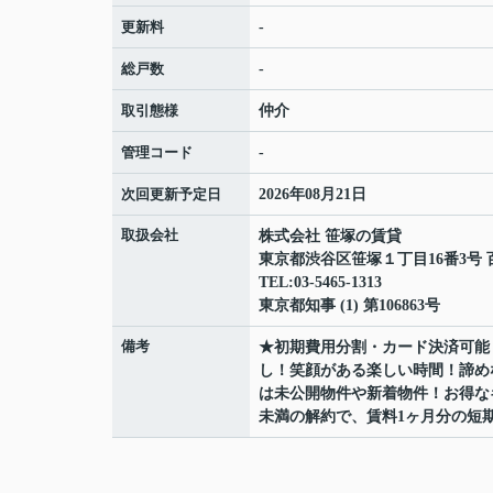
更新料
-
総戸数
-
取引態様
仲介
管理コード
-
次回更新予定日
2026年08月21日
取扱会社
株式会社 笹塚の賃貸
東京都渋谷区笹塚１丁目16番3号 
TEL:03-5465-1313
東京都知事 (1) 第106863号
備考
★初期費用分割・カード決済可能
し！笑顔がある楽しい時間！諦め
は未公開物件や新着物件！お得な
未満の解約で、賃料1ヶ月分の短