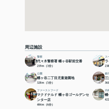
周辺施設
警察
ス
代々木警察署 幡ヶ谷駅前交番
ラ
219ｍ（3分）
2
公園
銀
幡ヶ谷二丁目児童遊園地
三
328ｍ（5分）
3
ファーストフード
内
マクドナルド 幡ヶ谷ゴールデンセ
幡
4
ンター店
404ｍ（6分）