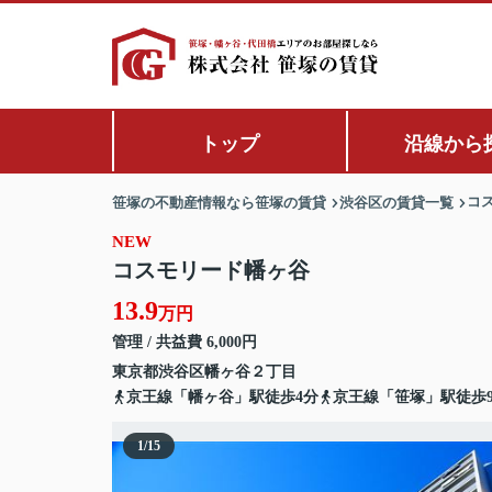
トップ
沿線から
コ
笹塚の不動産情報なら笹塚の賃貸
渋谷区の賃貸一覧
NEW
コスモリード幡ヶ谷
13.9
万円
管理 / 共益費 6,000円
東京都
渋谷区
幡ヶ谷
２丁目
京王線「幡ヶ谷」駅徒歩4分
京王線「笹塚」駅徒歩
1
/
15