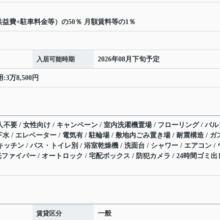
益費+駐車料金等）の50％ 月額賃料等の1％
入居可能時期
2026年08月下旬予定
3万8,500円
人不要 / 女性向け / キャンペーン / 室内洗濯機置場 / フローリング / バ
下水 / エレベーター / 電気有 / 駐輪場 / 敷地内ごみ置き場 / 耐震構造 / 
ッチン / バス・トイレ別 / 浴室乾燥機 / 洗面台 / シャワー / エアコン / 
光ファイバー / オートロック / 宅配ボックス / 防犯カメラ / 24時間ゴミ出
賃貸区分
一般