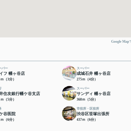
Google Ma
ーパー
スーパー
イフ 幡ヶ谷店
成城石井 幡ヶ谷店
38ｍ（3分）
275ｍ（4分）
行
スーパー
井住友銀行幡ケ谷支店
サンディ 幡ヶ谷店
61ｍ（5分）
368ｍ（5分）
科
市役所・区役所
ケ谷医院
渋谷区笹塚出張所
22ｍ（6分）
437ｍ（6分）