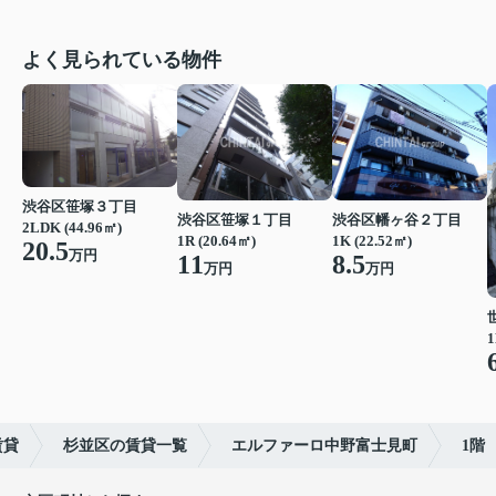
よく見られている物件
渋谷区笹塚３丁目
渋谷区笹塚１丁目
渋谷区幡ヶ谷２丁目
2LDK (44.96㎡)
1R (20.64㎡)
1K (22.52㎡)
20.5
万円
11
8.5
万円
万円
1
賃貸
杉並区の賃貸一覧
エルファーロ中野富士見町
1階