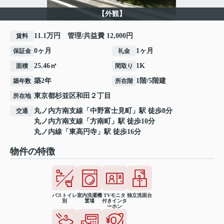
【外観】
11.1万円 管理/共益費 12,000円
賃料
0ヶ月
1ヶ月
保証金
礼金
25.46㎡
1K
面積
間取り
築2年
1階/5階建
築年数
所在階
東京都
杉並区
和田
２丁目
所在地
丸ノ内方南支線
「
中野富士見町
」駅 徒歩8分
交通
丸ノ内方南支線
「
方南町
」駅 徒歩10分
丸ノ内線
「
東高円寺
」駅 徒歩16分
物件の特徴
バストイレ
室内洗濯機
TVモニタ
独立洗面台
別
置場
付きインタ
ーホン