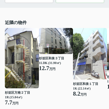
近隣の物件
杉並区和泉３丁目
1LDK (31.90㎡)
12.7
万円
1
杉並区和泉１丁目
1K (22.14㎡)
8.2
杉並区方南２丁目
万円
1R (15.04㎡)
7.7
万円