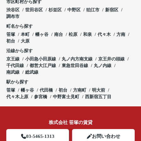
市区町村から探す
渋谷区
世田谷区
杉並区
中野区
狛江市
新宿区
調布市
町名から探す
笹塚
本町
幡ヶ谷
南台
松原
和泉
代々木
方南
初台
大原
沿線から探す
京王線
小田急小田原線
丸ノ内方南支線
京王井の頭線
千代田線
都営大江戸線
東急世田谷線
丸ノ内線
南武線
総武線
駅から探す
笹塚
幡ヶ谷
代田橋
初台
方南町
明大前
代々木上原
参宮橋
中野富士見町
西新宿五丁目
株式会社 笹塚の賃貸
03-5465-1313
お問い合わせ