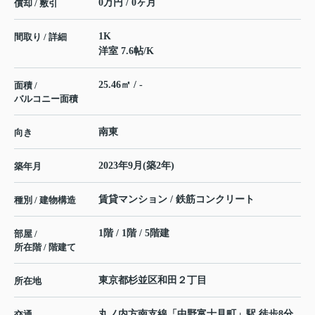
0万円 / 0ヶ月
償却 / 敷引
1K
間取り / 詳細
洋室 7.6帖
/
K
25.46㎡ / -
面積 /
バルコニー面積
南東
向き
2023年9月(築2年)
築年月
賃貸マンション / 鉄筋コンクリート
種別 / 建物構造
1階 / 1階 / 5階建
部屋 /
所在階 / 階建て
東京都
杉並区
和田
２丁目
所在地
丸ノ内方南支線
「
中野富士見町
」駅 徒歩8分
交通