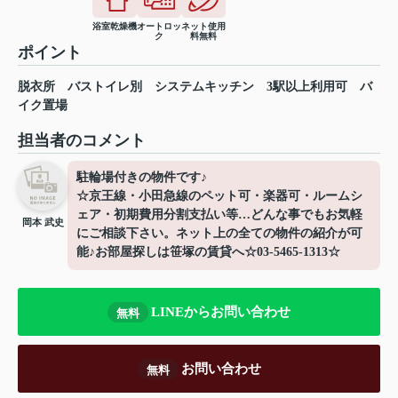
浴室乾燥機
オートロッ
ネット使用
ク
料無料
ポイント
脱衣所
バストイレ別
システムキッチン
3駅以上利用可
バ
イク置場
担当者のコメント
駐輪場付きの物件です♪
☆京王線・小田急線のペット可・楽器可・ルームシ
ェア・初期費用分割支払い等…どんな事でもお気軽
岡本 武史
にご相談下さい。ネット上の全ての物件の紹介が可
能♪お部屋探しは笹塚の賃貸へ☆03-5465-1313☆
LINEからお問い合わせ
無料
お問い合わせ
無料