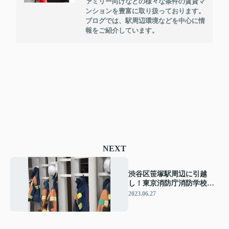
ァミリー向けなどの様々な条件の賃貸マ
ンションを豊富に取り扱っております。
ブログでは、駅周辺環境などを中心に情
報をご紹介しています。
NEXT
渋谷区笹塚駅周辺に引越
し！東京消防庁消防学校の
概要や施設についてご紹介
2023.06.27