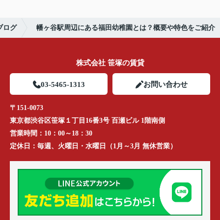
ブログ
幡ヶ谷駅周辺にある福田幼稚園とは？概要や特色をご紹介
株式会社 笹塚の賃貸
03-5465-1313
お問い合わせ
〒151-0073
東京都渋谷区笹塚１丁目16番3号 百瀬ビル 1階南側
営業時間：
10：00～18：30
定休日：
毎週、火曜日・水曜日（1月～3月 無休営業）