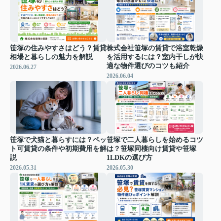
笹塚の住みやすさはどう？賃貸
株式会社笹塚の賃貸で浴室乾燥
相場と暮らしの魅力を解説
を活用するには？室内干しが快
適な物件選びのコツも紹介
2026.06.27
2026.06.04
笹塚で犬猫と暮らすには？ペッ
笹塚で二人暮らしを始めるコツ
ト可賃貸の条件や初期費用を解
は？笹塚同棲向け賃貸や笹塚
説
1LDKの選び方
2026.05.31
2026.05.30