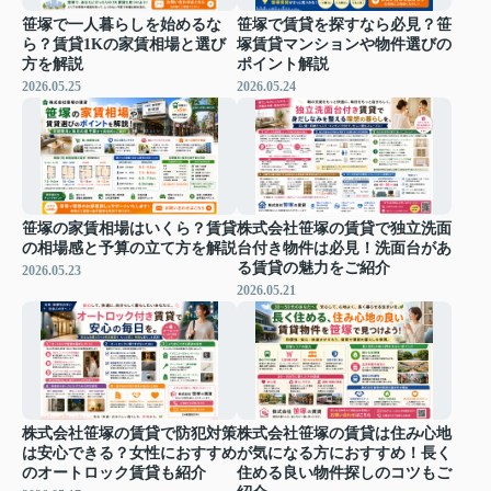
笹塚で一人暮らしを始めるな
笹塚で賃貸を探すなら必見？笹
ら？賃貸1Kの家賃相場と選び
塚賃貸マンションや物件選びの
方を解説
ポイント解説
2026.05.25
2026.05.24
笹塚の家賃相場はいくら？賃貸
株式会社笹塚の賃貸で独立洗面
の相場感と予算の立て方を解説
台付き物件は必見！洗面台があ
る賃貸の魅力をご紹介
2026.05.23
2026.05.21
株式会社笹塚の賃貸で防犯対策
株式会社笹塚の賃貸は住み心地
は安心できる？女性におすすめ
が気になる方におすすめ！長く
のオートロック賃貸も紹介
住める良い物件探しのコツもご