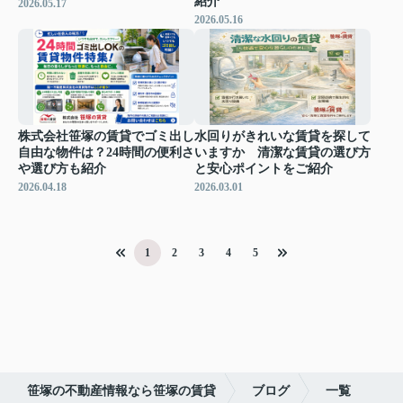
紹介
2026.05.17
2026.05.16
株式会社笹塚の賃貸でゴミ出し
水回りがきれいな賃貸を探して
自由な物件は？24時間の便利さ
いますか 清潔な賃貸の選び方
や選び方も紹介
と安心ポイントをご紹介
2026.04.18
2026.03.01
1
2
3
4
5
笹塚の不動産情報なら笹塚の賃貸
ブログ
一覧