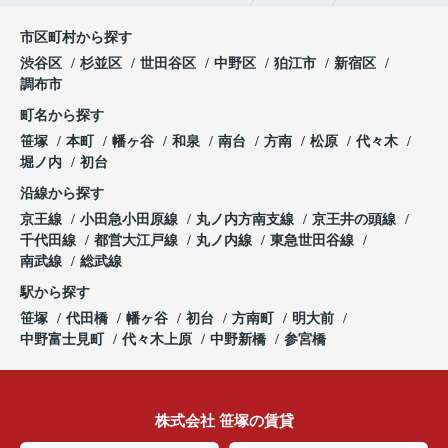
市区町村から探す
渋谷区
杉並区
世田谷区
中野区
狛江市
新宿区
調布市
町名から探す
笹塚
本町
幡ヶ谷
和泉
南台
方南
松原
代々木
堀ノ内
初台
沿線から探す
京王線
小田急小田原線
丸ノ内方南支線
京王井の頭線
千代田線
都営大江戸線
丸ノ内線
東急世田谷線
南武線
総武線
駅から探す
笹塚
代田橋
幡ヶ谷
初台
方南町
明大前
中野富士見町
代々木上原
中野新橋
参宮橋
株式会社 笹塚の賃貸