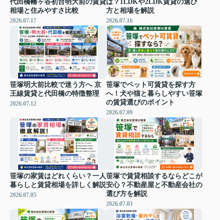
代田橋幡ヶ谷初台明大前の賃貸
は？1LDKや2LDK賃貸の選び
相場と住みやすさ比較
方と相場を解説
2026.07.17
2026.07.16
笹塚明大前比較で迷う方へ 京
笹塚でペット可賃貸を探す方
王線賃貸と代田橋の特徴整理
へ！犬や猫と暮らしやすい笹塚
の賃貸選びのポイント
2026.07.12
2026.07.09
笹塚の家賃はどれくらい？一人
笹塚で賃貸相談するならどこが
暮らしと賃貸相場を詳しく解説
安心？不動産屋と不動産会社の
選び方を解説
2026.07.05
2026.07.03