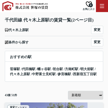
0
お気に入り
千代田線 代々木上原駅の賃貸一覧(2ページ目)
変更
代々木上原駅
変更
条件から探す
おすすめの駅
笹塚駅
/
代田橋駅
/
幡ヶ谷駅
/
初台駅
/
方南町駅
/
明大前駅
/
代々木上原駅
/
中野富士見町駅
/
参宮橋駅
/
西新宿五丁目駅
43
棟
51
件
賃貸マンション