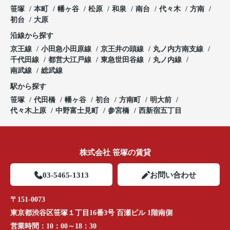
笹塚
本町
幡ヶ谷
松原
和泉
南台
代々木
方南
初台
大原
沿線から探す
京王線
小田急小田原線
京王井の頭線
丸ノ内方南支線
千代田線
都営大江戸線
東急世田谷線
丸ノ内線
南武線
総武線
駅から探す
笹塚
代田橋
幡ヶ谷
初台
方南町
明大前
代々木上原
中野富士見町
参宮橋
西新宿五丁目
株式会社 笹塚の賃貸
03-5465-1313
お問い合わせ
〒151-0073
東京都渋谷区笹塚１丁目16番3号 百瀬ビル 1階南側
営業時間：
10：00～18：30