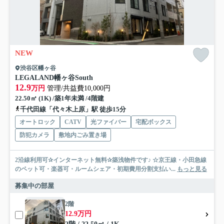
NEW
渋谷区幡ヶ谷
LEGALAND幡ヶ谷South
12.9
万円
管理/共益費10,000円
22.50㎡ (1K) /築1年未満 /4階建
千代田線「代々木上原」駅 徒歩15分
オートロック
CATV
光ファイバー
宅配ボックス
防犯カメラ
敷地内ごみ置き場
2沿線利用可✰インターネット無料✰築浅物件です♪ ☆京王線・小田急線
のペット可・楽器可・ルームシェア・初期費用分割支払い...
もっと見る
募集中の部屋
2階
12.9万円