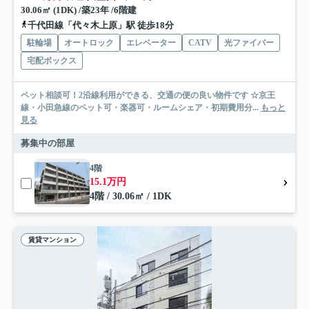
30.06㎡ (1DK) /築23年 /6階建
千代田線「代々木上原」駅 徒歩18分
駐輪場
オートロック
エレベーター
CATV
光ファイバー
宅配ボックス
ペット相談可！2沿線利用ができる、交通の便の良い物件です ☆京王
線・小田急線のペット可・楽器可・ルームシェア・初期費用分...
もっと
見る
募集中の部屋
4階
15.1万円
4階 / 30.06㎡ / 1DK
賃貸マンション