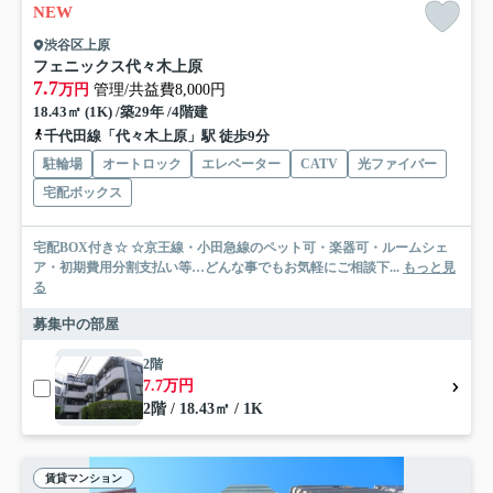
NEW
渋谷区上原
フェニックス代々木上原
7.7
万円
管理/共益費8,000円
18.43㎡ (1K) /築29年 /4階建
千代田線「代々木上原」駅 徒歩9分
駐輪場
オートロック
エレベーター
CATV
光ファイバー
宅配ボックス
宅配BOX付き☆ ☆京王線・小田急線のペット可・楽器可・ルームシェ
ア・初期費用分割支払い等…どんな事でもお気軽にご相談下...
もっと見
る
募集中の部屋
2階
7.7万円
2階 / 18.43㎡ / 1K
賃貸マンション