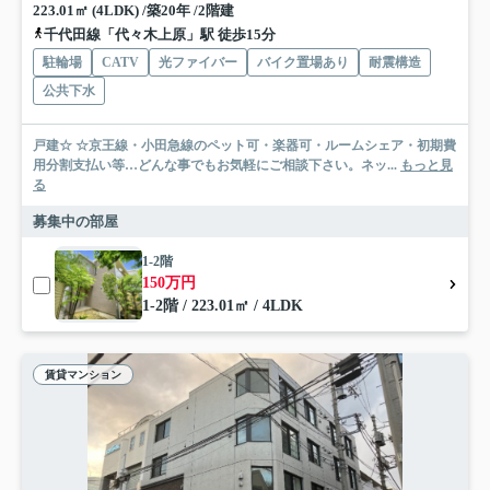
223.01㎡ (4LDK) /築20年 /2階建
千代田線「代々木上原」駅 徒歩15分
駐輪場
CATV
光ファイバー
バイク置場あり
耐震構造
公共下水
戸建☆ ☆京王線・小田急線のペット可・楽器可・ルームシェア・初期費
用分割支払い等…どんな事でもお気軽にご相談下さい。ネッ...
もっと見
る
募集中の部屋
1-2階
150万円
1-2階 / 223.01㎡ / 4LDK
賃貸マンション