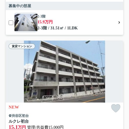
募集中の部屋
2-3階
15.9万円
2-3階 / 31.51㎡ / 1LDK
賃貸マンション
NEW
渋谷区初台
ルクレ初台
15.1
万円
管理/共益費15,000円