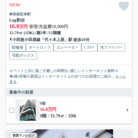
NEW
渋谷区本町
Log初台
16.8
万円
管理/共益費10,000円
33.79㎡ (1DK) /築5年 /11階建
小田急小田原線「代々木上原」駅 徒歩20分
駐輪場
オートロック
エレベーター
CATV
光ファイバー
宅配ボックス
☆ペットと共に過ごす癒しの時間を♪嬉しいインターネット無料☆
◆(株)笹塚の賃貸はインターネット上の全てのお部屋のご紹介...
もっと
見る
募集中の部屋
9階
16.8万円
9階 / 33.79㎡ / 1DK
賃貸マンション