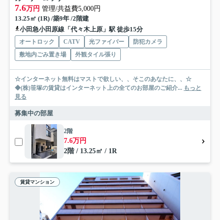
7.6
万円
管理/共益費5,000円
13.25㎡ (1R) /築9年 /2階建
小田急小田原線「代々木上原」駅 徒歩15分
オートロック
CATV
光ファイバー
防犯カメラ
敷地内ごみ置き場
外観タイル張り
☆インターネット無料はマストで欲しい、、そこのあなたに、、☆
◆(株)笹塚の賃貸はインターネット上の全てのお部屋のご紹介...
もっと
見る
募集中の部屋
2階
7.6万円
2階 / 13.25㎡ / 1R
賃貸マンション