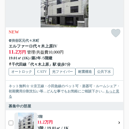
NEW
渋谷区元代々木町
エルファーロ代々木上原IV
11.2
万円
管理/共益費10,000円
19.01㎡ (1K) /築2年 /5階建
千代田線「代々木上原」駅 徒歩7分
オートロック
CATV
光ファイバー
耐震構造
公共下水
ネット無料☆ ☆京王線・小田急線のペット可・楽器可・ルームシェア・
初期費用分割支払い等…どんな事でもお気軽にご相談下さい...
もっと見
る
募集中の部屋
3階
11.2万円
3階 / 19.01㎡ / 1K