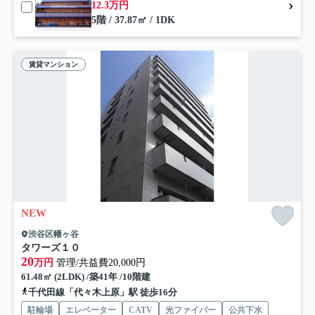
12.3万円
5階 / 37.87㎡ / 1DK
賃貸マンション
NEW
渋谷区幡ヶ谷
タワーズ１０
20
万円
管理/共益費20,000円
61.48㎡ (2LDK) /築41年 /10階建
千代田線「代々木上原」駅 徒歩16分
駐輪場
エレベーター
CATV
光ファイバー
公共下水