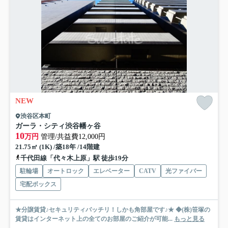
NEW
渋谷区本町
ガーラ・シティ渋谷幡ヶ谷
10
万円
管理/共益費12,000円
21.75㎡ (1K) /築18年 /14階建
千代田線「代々木上原」駅 徒歩19分
駐輪場
オートロック
エレベーター
CATV
光ファイバー
宅配ボックス
★分譲賃貸♪セキュリティバッチリ！しかも角部屋です♪★ ◆(株)笹塚の
賃貸はインターネット上の全てのお部屋のご紹介が可能...
もっと見る