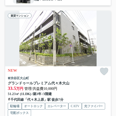
賃貸マンション
NEW
渋谷区大山町
グランドゥールプレミアム代々木大山
33.5
万円
管理/共益費10,000円
51.23㎡ (1LDK) /築3年 /3階建
千代田線「代々木上原」駅 徒歩7分
駐輪場
オートロック
エレベーター
CATV
光ファイバー
宅配ボックス