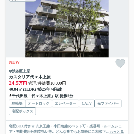
NEW
渋谷区上原
カスタリア代々木上原
24.5
万円
管理/共益費10,000円
40.84㎡ (1LDK) /築25年 /4階建
千代田線「代々木上原」駅 徒歩5分
駐輪場
オートロック
エレベーター
CATV
光ファイバー
宅配ボックス
宅配BOX付き☆ ☆京王線・小田急線のペット可・楽器可・ルームシェ
ア・初期費用分割支払い等…どんな事でもお気軽にご相談下...
もっと見