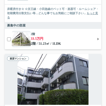
床暖房付き☆ ☆京王線・小田急線のペット可・楽器可・ルームシェア・
初期費用分割支払い等…どんな事でもお気軽にご相談下さい...
もっと見
る
募集中の部屋
2階
33.5万円
2階 / 51.23㎡ / 1LDK
賃貸マンション