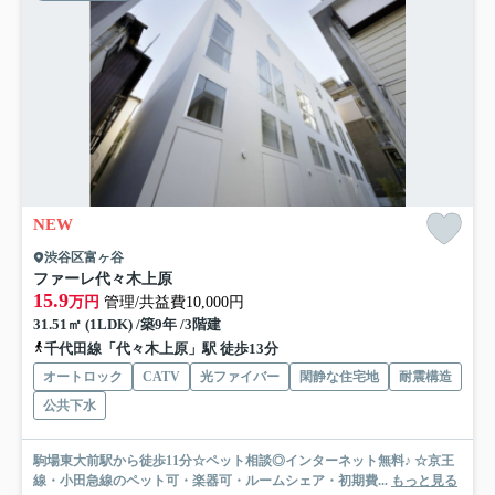
NEW
渋谷区富ヶ谷
ファーレ代々木上原
15.9
万円
管理/共益費10,000円
31.51㎡ (1LDK) /築9年 /3階建
千代田線「代々木上原」駅 徒歩13分
オートロック
CATV
光ファイバー
閑静な住宅地
耐震構造
公共下水
駒場東大前駅から徒歩11分☆ペット相談◎インターネット無料♪ ☆京王
線・小田急線のペット可・楽器可・ルームシェア・初期費...
もっと見る