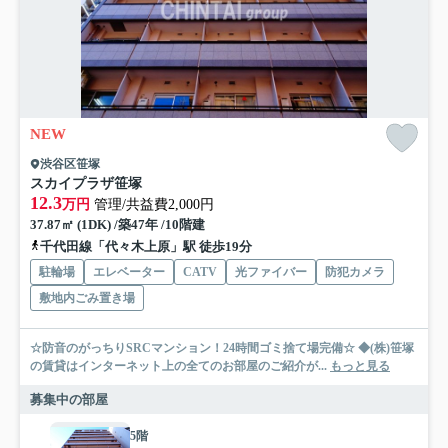
NEW
渋谷区笹塚
スカイプラザ笹塚
12.3
万円
管理/共益費2,000円
37.87㎡ (1DK) /築47年 /10階建
千代田線「代々木上原」駅 徒歩19分
駐輪場
エレベーター
CATV
光ファイバー
防犯カメラ
敷地内ごみ置き場
☆防音のがっちりSRCマンション！24時間ゴミ捨て場完備☆ ◆(株)笹塚
の賃貸はインターネット上の全てのお部屋のご紹介が...
もっと見る
募集中の部屋
5階