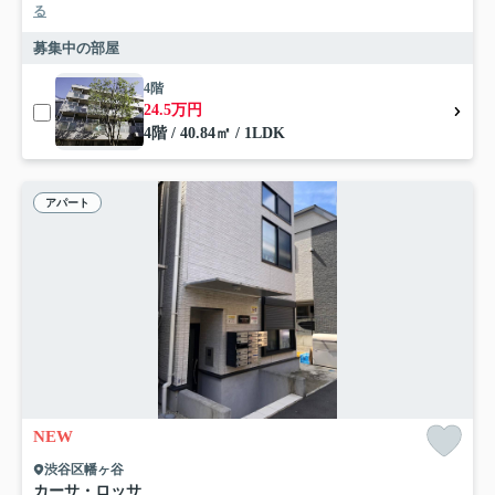
る
募集中の部屋
4階
24.5万円
4階 / 40.84㎡ / 1LDK
アパート
NEW
渋谷区幡ヶ谷
カーサ・ロッサ