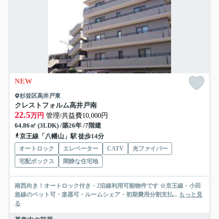
NEW
杉並区高井戸東
クレストフォルム高井戸南
22.5
万円
管理/共益費10,000円
64.86㎡ (3LDK) /築26年 /7階建
京王線「八幡山」駅 徒歩14分
オートロック
エレベーター
CATV
光ファイバー
宅配ボックス
閑静な住宅地
南西向き！オートロック付き・2沿線利用可能物件です ☆京王線・小田
急線のペット可・楽器可・ルームシェア・初期費用分割支払...
もっと見
る