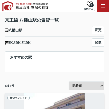
0
お気に入り
京王線 八幡山駅の賃貸一覧
変更
八幡山駅
変更
3K,3DK,3LDK
おすすめの駅
1
棟
1
件
賃貸マンション