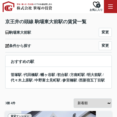
0
お気に入り
京王井の頭線 駒場東大前駅の賃貸一覧
変更
駒場東大前駅
変更
条件から探す
おすすめの駅
笹塚駅
/
代田橋駅
/
幡ヶ谷駅
/
初台駅
/
方南町駅
/
明大前駅
/
代々木上原駅
/
中野富士見町駅
/
参宮橋駅
/
西新宿五丁目駅
3
棟
4
件
賃貸マンション