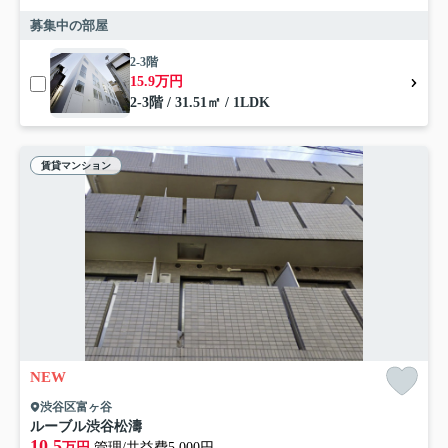
募集中の部屋
2-3階
15.9万円
2-3階 / 31.51㎡ / 1LDK
賃貸マンション
NEW
渋谷区富ヶ谷
ルーブル渋谷松濤
10.5
万円
管理/共益費5,000円