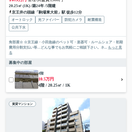
20.25㎡ (1K) /築24年 /5階建
京王井の頭線「駒場東大前」駅 徒歩12分
オートロック
光ファイバー
防犯カメラ
耐震構造
公共下水
角部屋☆ ☆京王線・小田急線のペット可・楽器可・ルームシェア・初期
費用分割支払い等…どんな事でもお気軽にご相談下さい。ネ...
もっと見
る
募集中の部屋
4階
10.5万円
4階 / 20.25㎡ / 1K
賃貸マンション