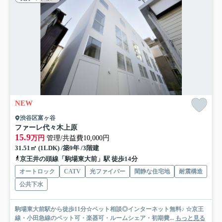
NEW
渋谷区富ヶ谷
ファーレ代々木上原
15.9
万円
管理/共益費10,000円
31.51㎡ (1LDK) /築9年 /3階建
京王井の頭線「駒場東大前」駅 徒歩14分
オートロック
CATV
光ファイバー
閑静な住宅地
耐震構造
公共下水
駒場東大前駅から徒歩11分☆ペット相談◎インターネット無料♪ ☆京王
線・小田急線のペット可・楽器可・ルームシェア・初期費...
もっと見る