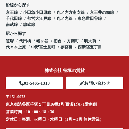
沿線から探す
京王線
小田急小田原線
丸ノ内方南支線
京王井の頭線
千代田線
都営大江戸線
丸ノ内線
東急世田谷線
南武線
総武線
駅から探す
笹塚
代田橋
幡ヶ谷
初台
方南町
明大前
代々木上原
中野富士見町
参宮橋
西新宿五丁目
株式会社 笹塚の賃貸
03-5465-1313
お問い合わせ
〒151-0073
東京都渋谷区笹塚１丁目16番3号 百瀬ビル 1階南側
営業時間：
10：00～18：30
定休日：
毎週、火曜日・水曜日（1月～3月 無休営業）