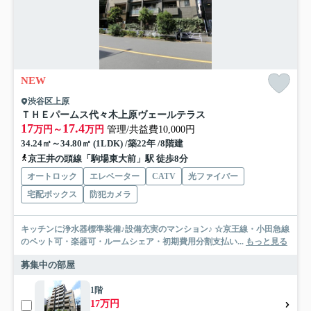
NEW
渋谷区上原
ＴＨＥパームス代々木上原ヴェールテラス
17
17.4
万円～
万円
管理/共益費10,000円
34.24㎡～34.80㎡ (1LDK) /築22年 /8階建
京王井の頭線「駒場東大前」駅 徒歩8分
オートロック
エレベーター
CATV
光ファイバー
宅配ボックス
防犯カメラ
キッチンに浄水器標準装備♪設備充実のマンション♪ ☆京王線・小田急線
のペット可・楽器可・ルームシェア・初期費用分割支払い...
もっと見る
募集中の部屋
1階
17万円