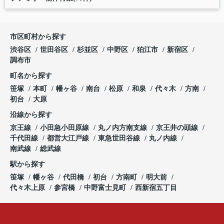
市区町村から探す
渋谷区
世田谷区
杉並区
中野区
狛江市
新宿区
調布市
町名から探す
笹塚
本町
幡ヶ谷
南台
松原
和泉
代々木
方南
初台
大原
沿線から探す
京王線
小田急小田原線
丸ノ内方南支線
京王井の頭線
千代田線
都営大江戸線
東急世田谷線
丸ノ内線
南武線
総武線
駅から探す
笹塚
幡ヶ谷
代田橋
初台
方南町
明大前
代々木上原
参宮橋
中野富士見町
西新宿五丁目