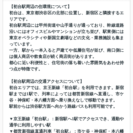
【初台駅周辺の住環境について】
初台は、東京都渋谷区の北部に位置し、新宿区と隣接するエ
リアです。
初台駅周辺には甲州街道や山手通りが通っており、幹線道路
沿いにはオフィスビルやマンションが立ち並び、駅東側には
東京オペラシティや新国立劇場などの文化・業務施設も集ま
っています。
一方、駅から一本入ると戸建てや低層住宅が並び、南口側に
は個人商店や飲食店が続く商店街があります。
都心に近い利便性と、住宅街の落ち着いた雰囲気をあわせ持
つ点が特徴です。
【初台駅周辺の交通アクセスについて】
初台エリアでは、京王新線「初台駅」を利用できます。新宿
駅までは1駅で、列車によっては都営新宿線へ直通し、市ケ
谷・神保町・本八幡方面へ乗り換えなしで移動できます。
駅前からは渋谷駅方面へ向かう路線バスも利用可能です。
▼京王新線「初台駅」：新宿駅へ1駅でアクセスでき、通勤や
通学に利用しやすい駅
▼都営新宿線直通列車「初台駅」：市ケ谷・神保町・本八幡