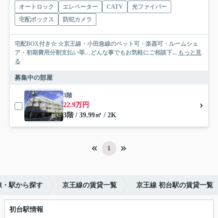
オートロック
エレベーター
CATV
光ファイバー
宅配ボックス
防犯カメラ
宅配BOX付き☆ ☆京王線・小田急線のペット可・楽器可・ルームシェ
ア・初期費用分割支払い等…どんな事でもお気軽にご相談下...
もっと見
る
募集中の部屋
3階
22.9万円
3階 / 39.99㎡ / 2K
1
線・駅から探す
京王線の賃貸一覧
京王線 初台駅の賃貸一覧
初台駅情報