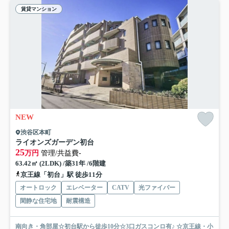
賃貸マンション
NEW
渋谷区本町
ライオンズガーデン初台
25
万円
管理/共益費-
63.42㎡ (2LDK) /築31年 /6階建
京王線「初台」駅 徒歩11分
オートロック
エレベーター
CATV
光ファイバー
閑静な住宅地
耐震構造
南向き・角部屋☆初台駅から徒歩10分☆3口ガスコンロ有♪ ☆京王線・小