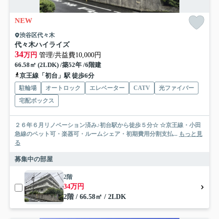
NEW
渋谷区代々木
代々木ハイライズ
34
万円
管理/共益費10,000円
66.58㎡ (2LDK) /築52年 /6階建
京王線「初台」駅 徒歩6分
駐輪場
オートロック
エレベーター
CATV
光ファイバー
宅配ボックス
２６年６月リノベーション済み♪初台駅から徒歩５分☆ ☆京王線・小田
急線のペット可・楽器可・ルームシェア・初期費用分割支払...
もっと見
る
募集中の部屋
2階
34万円
2階 / 66.58㎡ / 2LDK