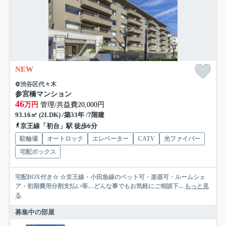
NEW
渋谷区代々木
参宮橋マンション
46
万円
管理/共益費20,000円
93.16㎡ (2LDK) /築33年 /7階建
京王線「初台」駅 徒歩6分
駐輪場
オートロック
エレベーター
CATV
光ファイバー
宅配ボックス
宅配BOX付き☆ ☆京王線・小田急線のペット可・楽器可・ルームシェ
ア・初期費用分割支払い等…どんな事でもお気軽にご相談下...
もっと見
る
募集中の部屋