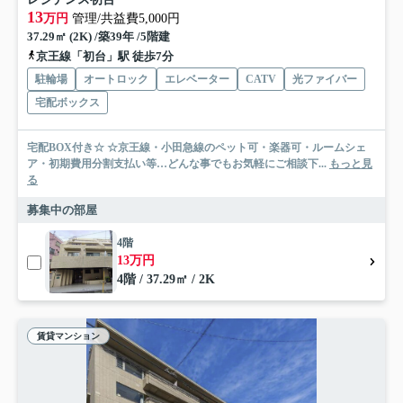
13
万円
管理/共益費5,000円
37.29㎡ (2K) /築39年 /5階建
京王線「初台」駅 徒歩7分
駐輪場
オートロック
エレベーター
CATV
光ファイバー
宅配ボックス
宅配BOX付き☆ ☆京王線・小田急線のペット可・楽器可・ルームシェ
ア・初期費用分割支払い等…どんな事でもお気軽にご相談下...
もっと見
る
募集中の部屋
4階
13万円
4階 / 37.29㎡ / 2K
賃貸マンション