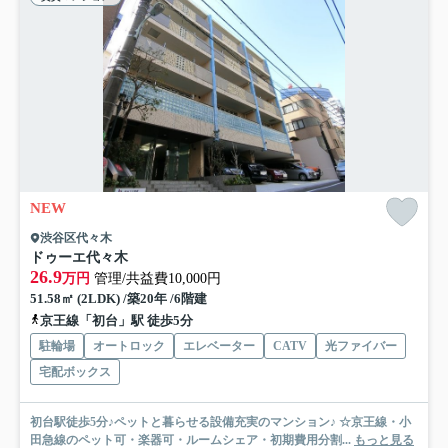
NEW
渋谷区代々木
ドゥーエ代々木
26.9
万円
管理/共益費10,000円
51.58㎡ (2LDK) /築20年 /6階建
京王線「初台」駅 徒歩5分
駐輪場
オートロック
エレベーター
CATV
光ファイバー
宅配ボックス
初台駅徒歩5分♪ペットと暮らせる設備充実のマンション♪ ☆京王線・小
田急線のペット可・楽器可・ルームシェア・初期費用分割...
もっと見る