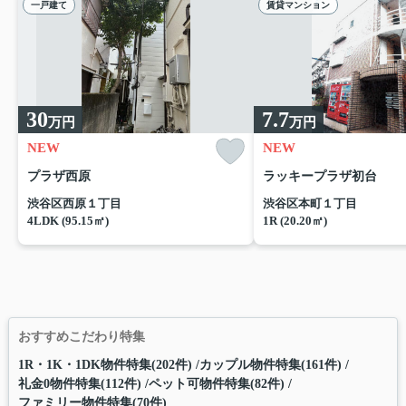
一戸建て
賃貸マンション
30
7.7
万円
万円
NEW
NEW
プラザ西原
ラッキープラザ初台
渋谷区西原１丁目
渋谷区本町１丁目
4LDK (95.15㎡)
1R (20.20㎡)
おすすめこだわり特集
1R・1K・1DK物件特集(202件)
カップル物件特集(161件)
礼金0物件特集(112件)
ペット可物件特集(82件)
ファミリー物件特集(70件)