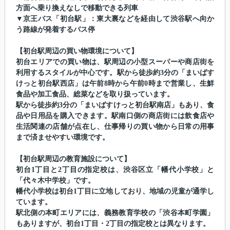
方面へ乗り換えなしで移動できる列車
▼京王バス「初台駅」：東大裏などを経由して渋谷駅へ向か
う路線が発着するバス停
【初台駅周辺の買い物環境について】
初台エリアでの買い物は、駅周辺の小型スーパーや商店街を
利用するスタイルが中心です。駅から徒歩約3分の「まいばす
けっと初台駅西店」は午前8時から午前0時まで営業し、生鮮
食品や加工食品、総菜などを取り扱っています。
駅から徒歩約3分の「まいばすけっと初台駅南店」もあり、食
品や日用品を購入できます。駅南口側の商店街には飲食店や
生活関連の店舗が点在し、仕事帰りの買い物から日常の用事
まで済ませやすい環境です。
【初台駅周辺の教育施設について】
初台1丁目と2丁目の指定校は、渋谷区立「幡代小学校」と
「代々木中学校」です。
幡代小学校は初台1丁目に立地しており、地域の児童が通学し
ています。
駅北側の本町エリアには、義務教育学校の「渋谷本町学園」
もありますが、初台1丁目・2丁目の指定校とは異なります。