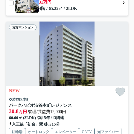
31万円
4階 / 65.25㎡ / 2LDK
賃貸マンション
NEW
渋谷区本町
パークハビオ渋谷本町レジデンス
30.8
万円
管理/共益費12,000円
60.60㎡ (2LDK) /築15年 /13階建
京王線「初台」駅 徒歩15分
駐輪場
オートロック
エレベーター
CATV
光ファイバー