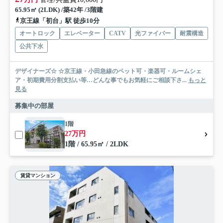
65.95㎡ (2LDK) /築42年 /3階建
京王線「初台」駅 徒歩10分
オートロック
エレベーター
CATV
光ファイバー
耐震構造
公共下水
デザイナーズ☆ ☆京王線・小田急線のペット可・楽器可・ルームシェ
ア・初期費用分割支払い等…どんな事でもお気軽にご相談下さ...
もっと
見る
募集中の部屋
1階
27万円
1階 / 65.95㎡ / 2LDK
賃貸マンション