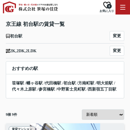
0
お気に入り
京王線 初台駅の賃貸一覧
変更
初台駅
変更
2K,2DK,2LDK
おすすめの駅
笹塚駅
/
幡ヶ谷駅
/
代田橋駅
/
初台駅
/
方南町駅
/
明大前駅
/
代々木上原駅
/
参宮橋駅
/
中野富士見町駅
/
西新宿五丁目駅
9
棟
9
件
賃貸マンション