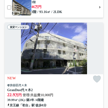
3階
46万円
3階 / 93.16㎡ / 2LDK
賃貸マンション
NEW
渋谷区代々木
GranDuo代々木2
22.9
万円
管理/共益費10,000円
39.99㎡ (2K) /築3年 /4階建
京王線「初台」駅 徒歩8分