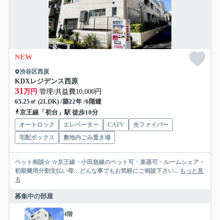
NEW
渋谷区西原
KDXレジデンス西原
31
万円
管理/共益費10,000円
65.25㎡ (2LDK) /築22年 /6階建
京王線「初台」駅 徒歩10分
オートロック
エレベーター
CATV
光ファイバー
宅配ボックス
敷地内ごみ置き場
ペット相談☆ ☆京王線・小田急線のペット可・楽器可・ルームシェア・
初期費用分割支払い等…どんな事でもお気軽にご相談下さい...
もっと見
る
募集中の部屋
4階