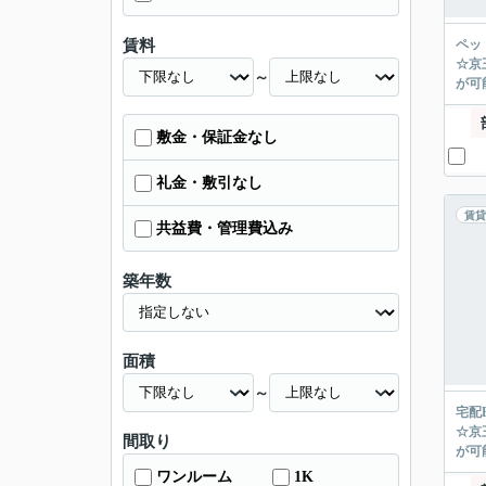
賃料
ペッ
☆京
～
が可能
敷金・保証金なし
礼金・敷引なし
賃貸
共益費・管理費込み
築年数
面積
～
宅配
☆京
間取り
が可能
ワンルーム
1K