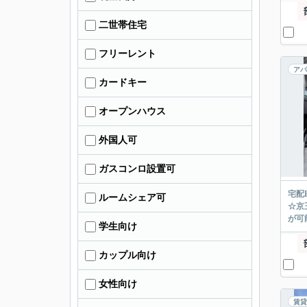
二世帯住宅
フリーレント
アパ
カードキー
オープンハウス
外国人可
ガスコンロ設置可
宅配
ルームシェア可
☆京
が可能
学生向け
カップル向け
女性向け
賃貸