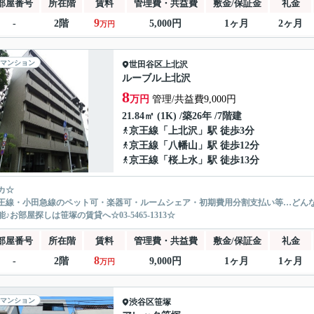
部屋番号
所在階
賃料
管理費・共益費
敷金/保証金
礼金
9
-
2階
5,000円
1ヶ月
2ヶ月
万円
マンション
世田谷区
上北沢
ルーブル上北沢
8
万円
管理/共益費9,000円
21.84㎡ (1K) /築26年 /7階建
京王線
「
上北沢
」駅 徒歩3分
京王線
「
八幡山
」駅 徒歩12分
京王線
「
桜上水
」駅 徒歩13分
カ☆
王線・小田急線のペット可・楽器可・ルームシェア・初期費用分割支払い等…どん
♪お部屋探しは笹塚の賃貸へ☆03-5465-1313☆
部屋番号
所在階
賃料
管理費・共益費
敷金/保証金
礼金
8
-
2階
9,000円
1ヶ月
1ヶ月
万円
マンション
渋谷区
笹塚