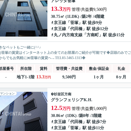
アレッタ笹塚
13.3
万円
管理/共益費9,500円
30.75㎡ (1LDK) /築2年 /4階建
京王線
「
笹塚
」駅 徒歩9分
京王線
「
代田橋
」駅 徒歩12分
丸ノ内方南支線
「
方南町
」駅 徒歩15分
きなペットもご一緒に(^^♪
株)笹塚の賃貸はインターネット上の全てのお部屋のご紹介が可能です◆店頭のみで
からでもお気軽に㈱笹塚の賃貸へ→TEL03-5465-1313◆
部屋番号
所在階
賃料
管理費・共益費
敷金/保証金
礼金
13.3
-
地下1-1階
9,500円
1ヶ月
0ヶ月
万円
マンション
杉並区
方南
グランフェリシアK.H.
12.5
万円
管理/共益費5,000円
30.86㎡ (1DK) /築8年 /3階建
京王線
「
代田橋
」駅 徒歩7分
京王線
「
笹塚
」駅 徒歩11分