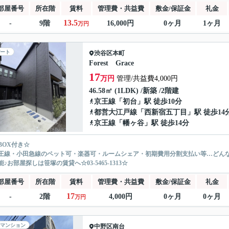
部屋番号
所在階
賃料
管理費・共益費
敷金/保証金
礼金
13.5
-
9階
16,000円
0ヶ月
1ヶ月
万円
ート
渋谷区
本町
Forest Grace
17
万円
管理/共益費4,000円
46.58㎡ (1LDK) /新築 /2階建
京王線
「
初台
」駅 徒歩10分
都営大江戸線
「
西新宿五丁目
」駅 徒歩14
京王線
「
幡ヶ谷
」駅 徒歩14分
BOX付き☆
王線・小田急線のペット可・楽器可・ルームシェア・初期費用分割支払い等…どん
♪お部屋探しは笹塚の賃貸へ☆03-5465-1313☆
部屋番号
所在階
賃料
管理費・共益費
敷金/保証金
礼金
17
-
2階
4,000円
0ヶ月
0ヶ月
万円
マンション
中野区
南台