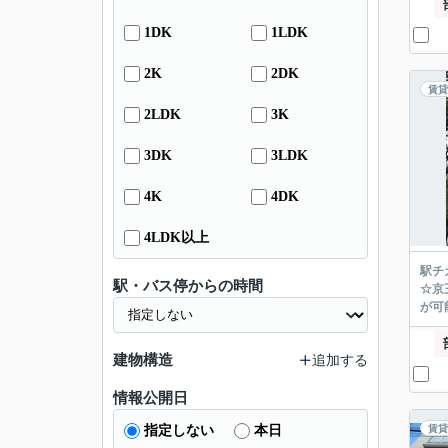
1DK
1LDK
2K
2DK
賃貸
2LDK
3K
3DK
3LDK
4K
4DK
4LDK以上
駅チ
駅・バス停からの時間
☆京
が可能
建物構造
追加する
情報公開日
指定しない
本日
賃貸