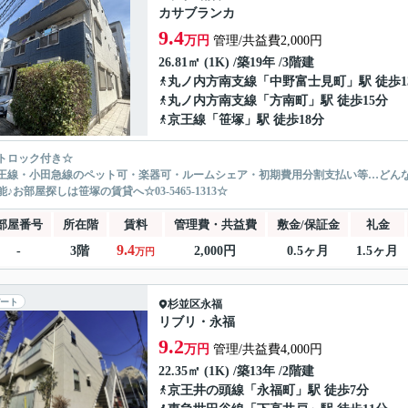
カサブランカ
9.4
万円
管理/共益費2,000円
26.81㎡ (1K) /築19年 /3階建
丸ノ内方南支線
「
中野富士見町
」駅 徒歩1
丸ノ内方南支線
「
方南町
」駅 徒歩15分
京王線
「
笹塚
」駅 徒歩18分
トロック付き☆
王線・小田急線のペット可・楽器可・ルームシェア・初期費用分割支払い等…どん
♪お部屋探しは笹塚の賃貸へ☆03-5465-1313☆
部屋番号
所在階
賃料
管理費・共益費
敷金/保証金
礼金
9.4
-
3階
2,000円
0.5ヶ月
1.5ヶ月
万円
ート
杉並区
永福
リブリ・永福
9.2
万円
管理/共益費4,000円
22.35㎡ (1K) /築13年 /2階建
京王井の頭線
「
永福町
」駅 徒歩7分