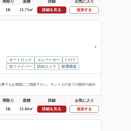
間取り
面積
詳細
お気に入り
1K
21.73㎡
詳細を見る
追加する
オートロック
エレベーター
CATV
光ファイバー
防犯カメラ
耐震構造
な事でもお気軽にご相談下さい。ネット上の全ての物件の紹介
間取り
面積
詳細
お気に入り
1K
21.84㎡
詳細を見る
追加する