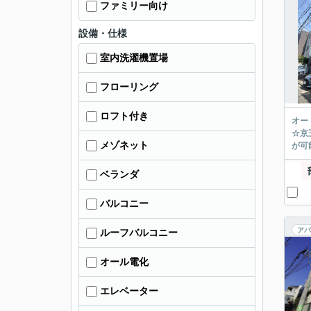
ファミリー向け
設備・仕様
室内洗濯機置場
フローリング
ロフト付き
オー
☆京
メゾネット
が可能
ベランダ
バルコニー
アパ
ルーフバルコニー
オール電化
エレベーター