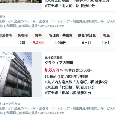
東急世田谷線
「
下高井戸
」駅 徒歩11分
京王線
「
明大前
」駅 徒歩14分
屋☆
王線・小田急線のペット可・楽器可・ルームシェア・初期費用分割支払い等…どん
♪お部屋探しは笹塚の賃貸へ☆03-5465-1313☆
部屋番号
所在階
賃料
管理費・共益費
敷金/保証金
礼金
9.2
-
2階
4,000円
0ヶ月
1ヶ月
万円
マンション
杉並区
和泉
グラツィア方南町
6.8
万円
管理/共益費10,000円
14.40㎡ (1R) /築34年 /7階建
丸ノ内方南支線
「
方南町
」駅 徒歩5分
京王線
「
代田橋
」駅 徒歩17分
京王線
「
笹塚
」駅 徒歩21分
トロック付き☆
王線・小田急線のペット可・楽器可・ルームシェア・初期費用分割支払い等…どん
♪お部屋探しは笹塚の賃貸へ☆03-5465-1313☆