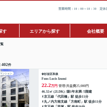
営業時間：10：00～18：30 
探す
エリアから探す
会社概要
一覧
402
棟
件
マンション
杉並区
和泉
Fons Lucis Izumi
22.2
万円
管理/共益費25,000円
46.32㎡ (2LDK) /築1年未満 /5階建
京王線
「
代田橋
」駅 徒歩11分
丸ノ内方南支線
「
方南町
」駅 徒歩11分
京王線
「
笹塚
」駅 徒歩16分