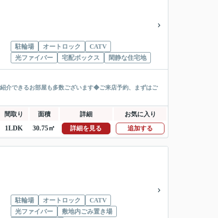
駐輪場
オートロック
CATV
光ファイバー
宅配ボックス
閑静な住宅地
ご紹介できるお部屋も多数ございます◆ご来店予約、まずはご
間取り
面積
詳細
お気に入り
1LDK
30.75㎡
詳細を見る
追加する
駐輪場
オートロック
CATV
光ファイバー
敷地内ごみ置き場