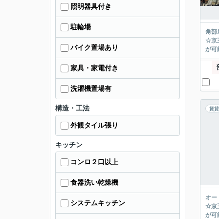
照明器具付き
駐輪場
角部
☆京
バイク置場あり
が可能
家具・家電付き
洗濯機置場有
構造・工法
賃貸
外観タイル張り
キッチン
コンロ２口以上
食器洗い乾燥機
オー
システムキッチン
☆京
が可能