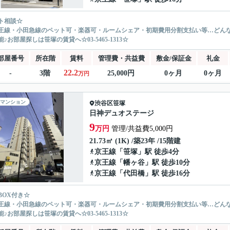
ト相談☆
王線・小田急線のペット可・楽器可・ルームシェア・初期費用分割支払い等…どん
♪お部屋探しは笹塚の賃貸へ☆03-5465-1313☆
部屋番号
所在階
賃料
管理費・共益費
敷金/保証金
礼金
22.2
-
3階
25,000円
0ヶ月
0ヶ月
万円
マンション
渋谷区
笹塚
日神デュオステージ
9
万円
管理/共益費5,000円
21.73㎡ (1K) /築23年 /15階建
京王線
「
笹塚
」駅 徒歩4分
京王線
「
幡ヶ谷
」駅 徒歩10分
京王線
「
代田橋
」駅 徒歩16分
BOX付き☆
王線・小田急線のペット可・楽器可・ルームシェア・初期費用分割支払い等…どん
♪お部屋探しは笹塚の賃貸へ☆03-5465-1313☆