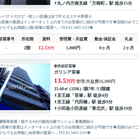
丸ノ内方南支線
「
方南町
」駅 徒歩15分
ンパクトだけど‥欲しい設備は全て叶えるステキ部屋☆
株)笹塚の賃貸はインターネット上の全てのお部屋のご紹介が可能です◆店頭のみで
らでもお気軽に(株)笹塚の賃貸へ→TEL03-5465-1313◆
部屋番号
所在階
賃料
管理費・共益費
敷金/保証金
礼金
12.5
-
2階
5,000円
0ヶ月
2ヶ月
万円
マンション
渋谷区
笹塚
ガリシア笹塚
13.5
万円
管理/共益費16,000円
33.60㎡ (1DK) /築7年 /13階建
京王線
「
笹塚
」駅 徒歩4分
京王線
「
代田橋
」駅 徒歩9分
小田急小田原線
「
東北沢
」駅 徒歩19分
層階角部屋！駅チカ4分の築浅分譲マンション募集開始☆
株)笹塚の賃貸はインターネット上の全てのお部屋のご紹介が可能です◆店頭のみで
からでもお気軽に㈱笹塚の賃貸へ→TEL03-5465-1313◆