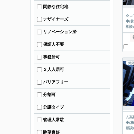
閑静な住宅地
☆コ
デザイナーズ
◆(
相談か
リノベーション済
保証人不要
事務所可
賃貸
２人入居可
バリアフリー
分割可
分譲タイプ
☆高
管理人常駐
◆(
相談
眺望良好