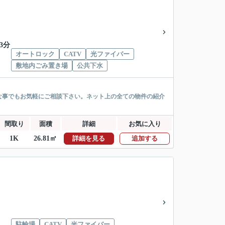
3分
オートロック
CATV
光ファイバー
敷地内ごみ置き場
公共下水
な事でもお気軽にご相談下さい。ネット上の全ての物件の紹介
間取り
面積
詳細
お気に入り
1K
26.81㎡
詳細を見る
追加する
駐輪場
CATV
光ファイバー