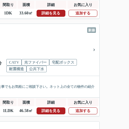
間取り
面積
詳細
お気に入り
1DK
33.60㎡
詳細を見る
追加する
新築
CATV
光ファイバー
宅配ボックス
分
耐震構造
公共下水
な事でもお気軽にご相談下さい。ネット上の全ての物件の紹介
間取り
面積
詳細
お気に入り
1LDK
46.58㎡
詳細を見る
追加する