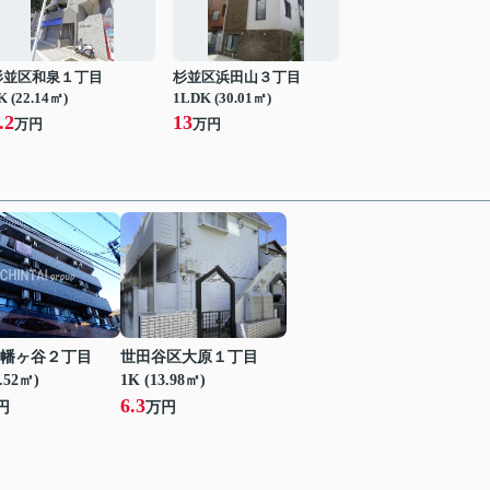
杉並区和泉１丁目
杉並区浜田山３丁目
K (22.14㎡)
1LDK (30.01㎡)
.2
13
万円
万円
幡ヶ谷２丁目
世田谷区大原１丁目
2.52㎡)
1K (13.98㎡)
6.3
円
万円