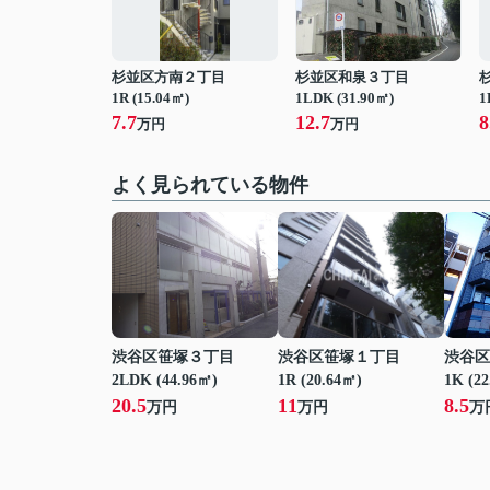
杉並区方南２丁目
杉並区和泉３丁目
1R (15.04㎡)
1LDK (31.90㎡)
1
7.7
12.7
8
万円
万円
よく見られている物件
渋谷区笹塚３丁目
渋谷区笹塚１丁目
渋谷区
2LDK (44.96㎡)
1R (20.64㎡)
1K (2
20.5
11
8.5
万円
万円
万