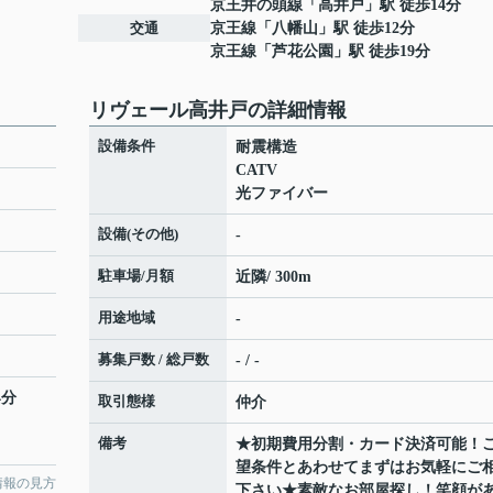
京王井の頭線
「
高井戸
」駅 徒歩14分
交通
京王線
「
八幡山
」駅 徒歩12分
京王線
「
芦花公園
」駅 徒歩19分
リヴェール高井戸の詳細情報
設備条件
耐震構造
CATV
光ファイバー
設備(その他)
-
駐車場/月額
近隣/ 300m
用途地域
-
募集戸数 / 総戸数
- / -
4分
取引態様
仲介
備考
★初期費用分割・カード決済可能！
望条件とあわせてまずはお気軽にご
情報の見方
下さい★素敵なお部屋探し！笑顔が