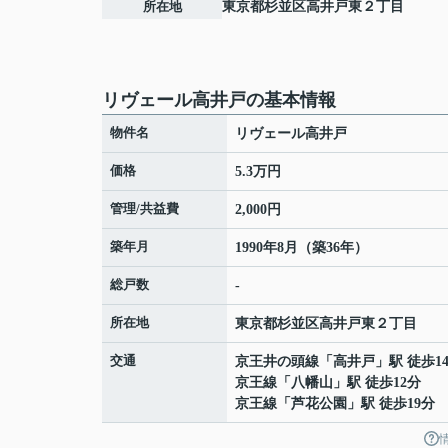
所在地
東京都
杉並区
高井戸東
２丁目
リヴェール高井戸の基本情報
物件名
リヴェール高井戸
価格
5.3万円
管理/共益費
2,000円
築年月
1990年8月（築36年）
総戸数
-
所在地
東京都
杉並区
高井戸東
２丁目
交通
京王井の頭線
「
高井戸
」駅 徒歩1
京王線
「
八幡山
」駅 徒歩12分
京王線
「
芦花公園
」駅 徒歩19分