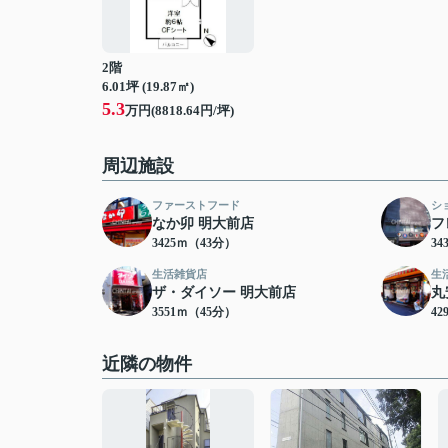
2階
6.01坪 (19.87㎡)
5.3
万円(8818.64円/坪)
周辺施設
ファーストフード
シ
なか卯 明大前店
フ
3425ｍ（43分）
34
生活雑貨店
生
ザ・ダイソー 明大前店
丸
3551ｍ（45分）
42
近隣の物件