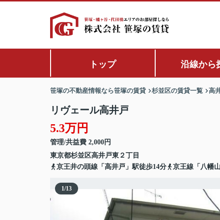
トップ
沿線から
笹塚の不動産情報なら笹塚の賃貸
杉並区の賃貸一覧
高
リヴェール高井戸
5.3万円
管理/共益費 2,000円
東京都
杉並区
高井戸東
２丁目
京王井の頭線「高井戸」駅徒歩14分
京王線「八幡山
1
/
13