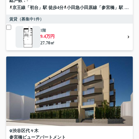
総戸数
-
京王線
「
初台
」駅 徒歩4分
小田急小田原線
「
参宮橋
」駅 徒歩11分
賃貸（募集中
1
件）
1階
9.4万円
27.70㎡
渋谷区
代々木
参宮橋ビューアパートメント