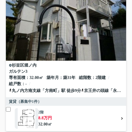
杉並区
堀ノ内
ガルテン3
専有面積
32.00㎡
築年月
築31年
総階数
2階建
総戸数
-
丸ノ内方南支線
「
方南町
」駅 徒歩9分
京王井の頭線
「
永福町
」駅
賃貸（募集中
1
件）
2階
8.8万円
32.00㎡