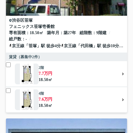
渋谷区
笹塚
フェニックス笹塚壱番館
専有面積
18.50㎡
築年月
築27年
総階数
9階建
総戸数
-
京王線
「
笹塚
」駅 徒歩4分
京王線
「
代田橋
」駅 徒歩10分
小田
賃貸（募集中
2
件）
2階
7.7万円
18.50㎡
4階
7.6万円
18.50㎡