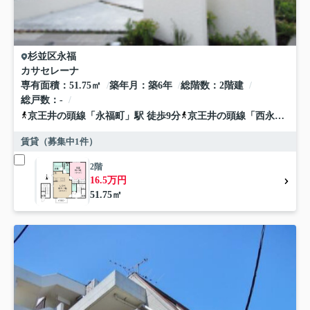
杉並区
永福
カサセレーナ
専有面積
51.75㎡
築年月
築6年
総階数
2階建
総戸数
-
京王井の頭線
「
永福町
」駅 徒歩9分
京王井の頭線
「
西永福
」駅 
賃貸（募集中
1
件）
2階
16.5万円
51.75㎡