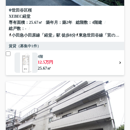
世田谷区
桜
XEBEC経堂
専有面積
25.67㎡
築年月
築2年
総階数
4階建
総戸数
-
小田急小田原線
「
経堂
」駅 徒歩8分
東急世田谷線
「
宮の坂
」駅 
賃貸（募集中
1
件）
4階
12.5万円
25.67㎡