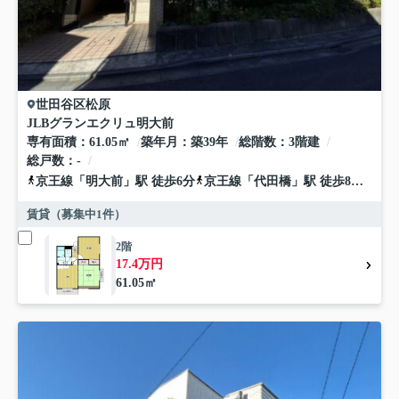
世田谷区
松原
JLBグランエクリュ明大前
専有面積
61.05㎡
築年月
築39年
総階数
3階建
総戸数
-
京王線
「
明大前
」駅 徒歩6分
京王線
「
代田橋
」駅 徒歩8分
京王
賃貸（募集中
1
件）
2階
17.4万円
61.05㎡