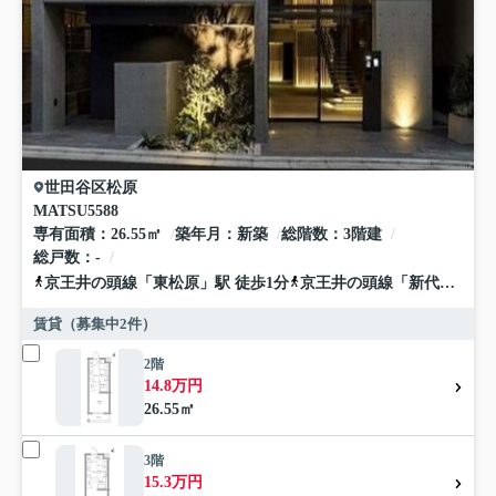
世田谷区
松原
MATSU5588
専有面積
26.55㎡
築年月
新築
総階数
3階建
総戸数
-
京王井の頭線
「
東松原
」駅 徒歩1分
京王井の頭線
「
新代田
」駅 
賃貸（募集中
2
件）
2階
14.8万円
26.55㎡
3階
15.3万円