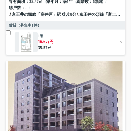
専有面積
35.57㎡
築年月
築1年
総階数
6階建
総戸数
-
京王井の頭線
「
高井戸
」駅 徒歩8分
京王井の頭線
「
富士見ヶ丘
賃貸（募集中
1
件）
1階
16.6万円
35.57㎡