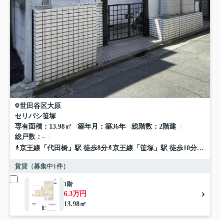
世田谷区
大原
セリバシ笹塚
専有面積
13.98㎡
築年月
築36年
総階数
2階建
総戸数
-
京王線
「
代田橋
」駅 徒歩8分
京王線
「
笹塚
」駅 徒歩10分
京王
賃貸（募集中
1
件）
1階
6.3万円
13.98㎡