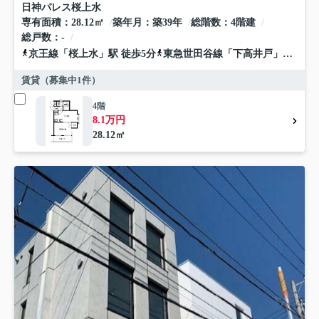
日神パレス桜上水
専有面積
28.12㎡
築年月
築39年
総階数
4階建
総戸数
-
京王線
「
桜上水
」駅 徒歩5分
東急世田谷線
「
下高井戸
」駅 徒歩9分
賃貸（募集中
1
件）
4階
8.1万円
28.12㎡