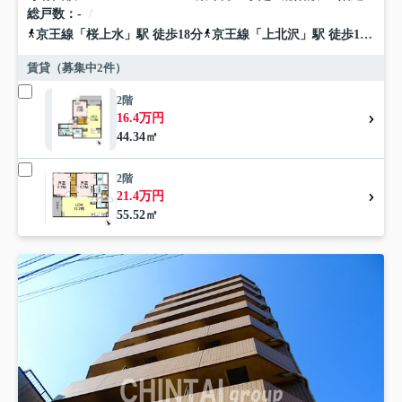
総戸数
-
京王線
「
桜上水
」駅 徒歩18分
京王線
「
上北沢
」駅 徒歩19分
小
賃貸（募集中
2
件）
2階
16.4万円
44.34㎡
2階
21.4万円
55.52㎡