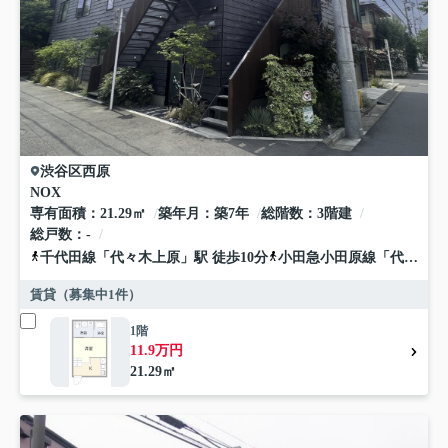
渋谷区
西原
NOX
専有面積
21.29㎡
築年月
築7年
総階数
3階建
総戸数
-
千代田線
「
代々木上原
」駅 徒歩10分
小田急小田原線
「
代々木八幡
賃貸（募集中
1
件）
1階
11.9万円
21.29㎡