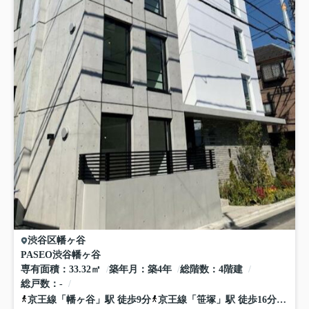
渋谷区
幡ヶ谷
PASEO渋谷幡ヶ谷
専有面積
33.32㎡
築年月
築4年
総階数
4階建
総戸数
-
京王線
「
幡ヶ谷
」駅 徒歩9分
京王線
「
笹塚
」駅 徒歩16分
丸ノ