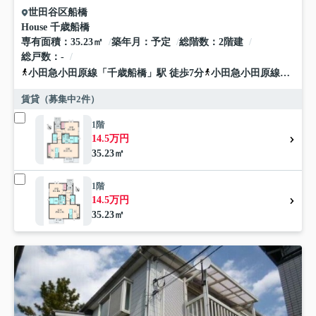
世田谷区
船橋
House 千歳船橋
専有面積
35.23㎡
築年月
予定
総階数
2階建
総戸数
-
小田急小田原線
「
千歳船橋
」駅 徒歩7分
小田急小田原線
「
経堂
賃貸（募集中
2
件）
1階
14.5万円
35.23㎡
1階
14.5万円
35.23㎡