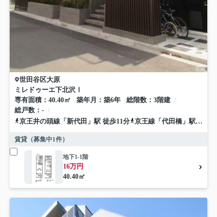
世田谷区
大原
ミレドゥーエ下北沢Ⅰ
専有面積
40.40㎡
築年月
築6年
総階数
3階建
総戸数
-
京王井の頭線
「
新代田
」駅 徒歩11分
京王線
「
代田橋
」駅 徒歩11分
賃貸（募集中
1
件）
地下1-1階
16万円
40.40㎡