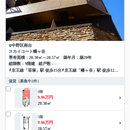
中野区
南台
スカイコート幡ヶ谷
専有面積
20.30㎡～20.57㎡
築年月
築20年
総階数
9階建
総戸数
-
京王線
「
笹塚
」駅 徒歩15分
京王線
「
幡ヶ谷
」駅 徒歩12分
丸ノ
賃貸（募集中
2
件）
4階
9.86万円
20.30㎡
5階
9.86万円
20.57㎡