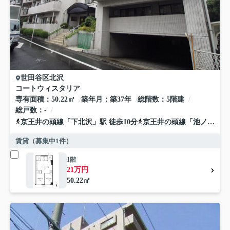
世田谷区
北沢
コートウィスタリア
専有面積
50.22㎡
築年月
築37年
総階数
5階建
総戸数
-
京王井の頭線
「
下北沢
」駅 徒歩10分
京王井の頭線
「
池ノ上
」駅
賃貸（募集中
1
件）
1階
21万円
50.22㎡