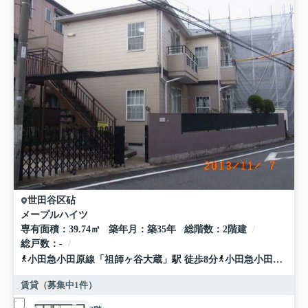
世田谷区
砧
メープルハイツ
専有面積
39.74㎡
築年月
築35年
総階数
2階建
総戸数
-
小田急小田原線
「
祖師ヶ谷大蔵
」駅 徒歩8分
小田急小田原線
「
賃貸（募集中
1
件）