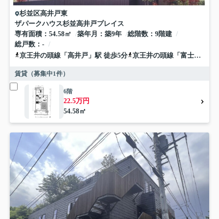
杉並区
高井戸東
ザパークハウス杉並高井戸プレイス
専有面積
54.58㎡
築年月
築9年
総階数
9階建
総戸数
-
京王井の頭線
「
高井戸
」駅 徒歩5分
京王井の頭線
「
富士見ヶ丘
賃貸（募集中
1
件）
6階
22.5万円
54.58㎡