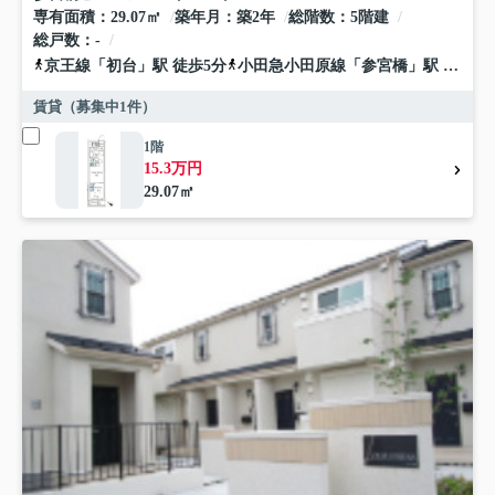
専有面積
29.07㎡
築年月
築2年
総階数
5階建
総戸数
-
京王線
「
初台
」駅 徒歩5分
小田急小田原線
「
参宮橋
」駅 徒歩9分
賃貸（募集中
1
件）
1階
15.3万円
29.07㎡