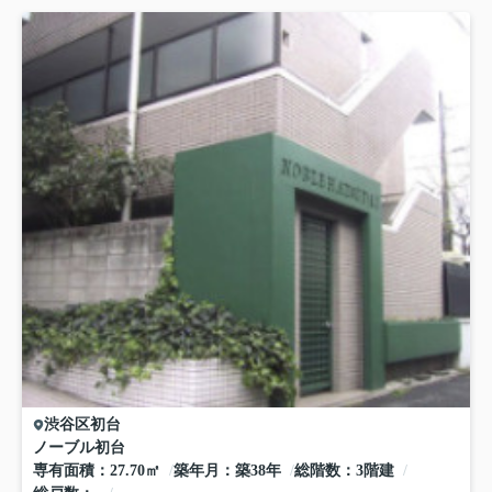
渋谷区
初台
ノーブル初台
専有面積
27.70㎡
築年月
築38年
総階数
3階建