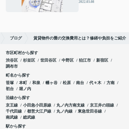
リットは何？
2022.03.08
ブログ
賃貸物件の畳の交換費用とは？修繕や負担をご紹介
市区町村から探す
渋谷区
杉並区
世田谷区
中野区
狛江市
新宿区
調布市
町名から探す
笹塚
本町
和泉
幡ヶ谷
松原
南台
代々木
方南
初台
堀ノ内
沿線から探す
京王線
小田急小田原線
丸ノ内方南支線
京王井の頭線
千代田線
都営大江戸線
丸ノ内線
東急世田谷線
南武線
総武線
駅から探す