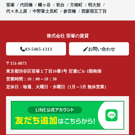
笹塚
代田橋
幡ヶ谷
初台
方南町
明大前
代々木上原
中野富士見町
参宮橋
西新宿五丁目
株式会社 笹塚の賃貸
03-5465-1313
お問い合わせ
〒151-0073
東京都渋谷区笹塚１丁目16番3号 百瀬ビル 1階南側
営業時間：
10：00～18：30
定休日：
毎週、火曜日・水曜日（1月～3月 無休営業）