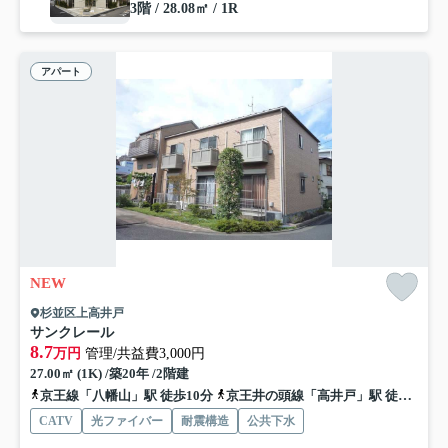
3階 / 28.08㎡ / 1R
アパート
NEW
杉並区上高井戸
サンクレール
8.7
万円
管理/共益費3,000円
27.00㎡ (1K) /築20年 /2階建
京王線「八幡山」駅 徒歩10分
京王井の頭線「高井戸」駅 徒歩10分
CATV
光ファイバー
耐震構造
公共下水