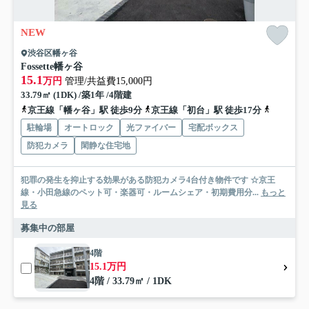
NEW
渋谷区幡ヶ谷
Fossette幡ヶ谷
15.1
万円
管理/共益費15,000円
33.79㎡ (1DK) /築1年 /4階建
京王線「幡ヶ谷」駅 徒歩9分
京王線「初台」駅 徒歩17分
丸ノ内方
駐輪場
オートロック
光ファイバー
宅配ボックス
防犯カメラ
閑静な住宅地
犯罪の発生を抑止する効果がある防犯カメラ4台付き物件です ☆京王
線・小田急線のペット可・楽器可・ルームシェア・初期費用分...
もっと
見る
募集中の部屋
4階
15.1万円
4階 / 33.79㎡ / 1DK