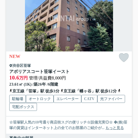
NEW
渋谷区笹塚
アボリアスコート笹塚イースト
10.6
万円
管理/共益費8,000円
23.61㎡ (1K) /築26年 /6階建
京王線「笹塚」駅 徒歩3分
京王線「幡ヶ谷」駅 徒歩12分
京王線「
駐輪場
オートロック
エレベーター
CATV
光ファイバー
宅配ボックス
☆笹塚駅人気の10号通り商店街スグの便リッチ☆設備充実◎☆ ◆(株)笹
塚の賃貸はインターネット上の全てのお部屋のご紹介が...
もっと見る