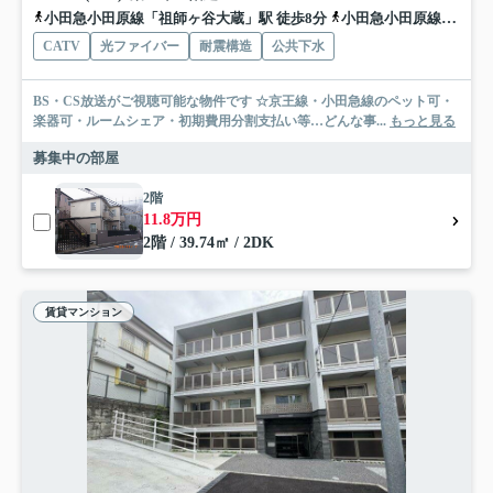
小田急小田原線「祖師ヶ谷大蔵」駅 徒歩8分
小田急小田原線「成城学園前」駅 徒歩18分
CATV
光ファイバー
耐震構造
公共下水
BS・CS放送がご視聴可能な物件です ☆京王線・小田急線のペット可・
楽器可・ルームシェア・初期費用分割支払い等…どんな事...
もっと見る
募集中の部屋
2階
11.8万円
2階 / 39.74㎡ / 2DK
賃貸マンション