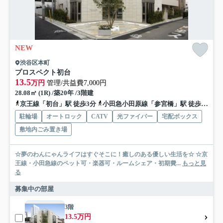
NEW
渋谷区本町
プロスペクト初台
13.5
万円
管理/共益費7,000円
28.08㎡ (1R) /築20年 /3階建
京王線「初台」駅 徒歩3分
小田急小田原線「参宮橋」駅 徒歩15分
駐輪場
オートロック
CATV
光ファイバー
宅配ボックス
敷地内ごみ置き場
☆夢のわんにゃんライフはすぐそこに！癒しのある優しい生活を☆ ☆京
王線・小田急線のペット可・楽器可・ルームシェア・初期費...
もっと見
る
募集中の部屋
3階
13.5万円