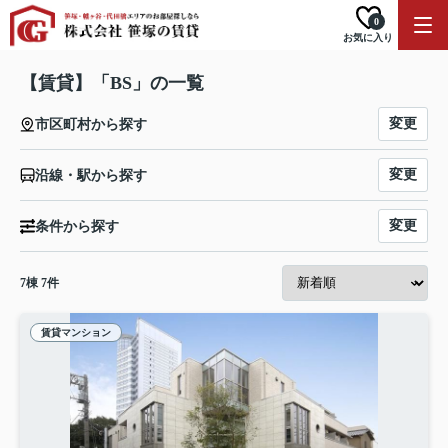
0
お気に入り
【賃貸】「BS」の一覧
変更
市区町村から探す
変更
沿線・駅から探す
変更
条件から探す
7
棟
7
件
賃貸マンション