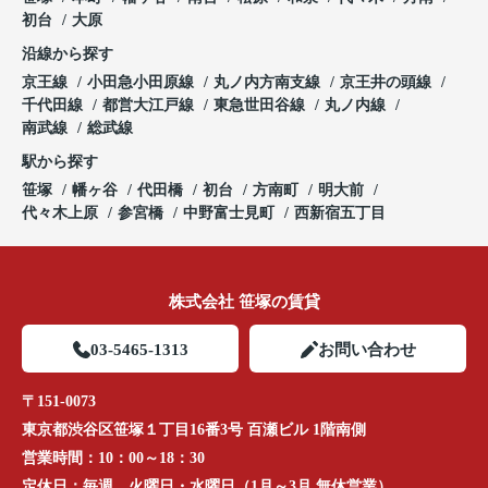
初台
大原
沿線から探す
京王線
小田急小田原線
丸ノ内方南支線
京王井の頭線
千代田線
都営大江戸線
東急世田谷線
丸ノ内線
南武線
総武線
駅から探す
笹塚
幡ヶ谷
代田橋
初台
方南町
明大前
代々木上原
参宮橋
中野富士見町
西新宿五丁目
株式会社 笹塚の賃貸
03-5465-1313
お問い合わせ
〒151-0073
東京都渋谷区笹塚１丁目16番3号 百瀬ビル 1階南側
営業時間：
10：00～18：30
定休日：
毎週、火曜日・水曜日（1月～3月 無休営業）