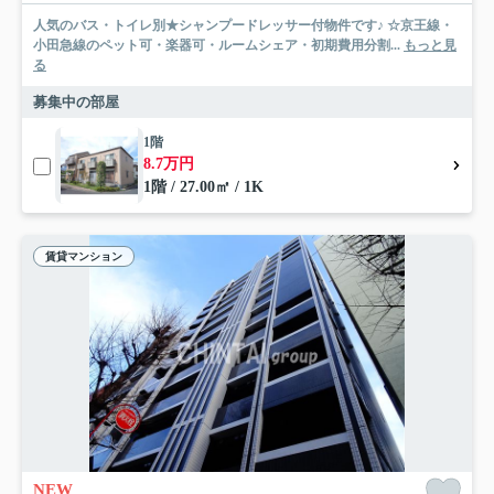
人気のバス・トイレ別★シャンプードレッサー付物件です♪ ☆京王線・
小田急線のペット可・楽器可・ルームシェア・初期費用分割...
もっと見
る
募集中の部屋
1階
8.7万円
1階 / 27.00㎡ / 1K
賃貸マンション
NEW