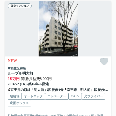
賃貸マンション
NEW
杉並区和泉
ルーブル明大前
10
万円
管理/共益費8,000円
20.32㎡ (1K) /築16年 /6階建
京王井の頭線「明大前」駅 徒歩4分
京王線「明大前」駅 徒歩4分
駐輪場
オートロック
エレベーター
CATV
光ファイバー
宅配ボックス