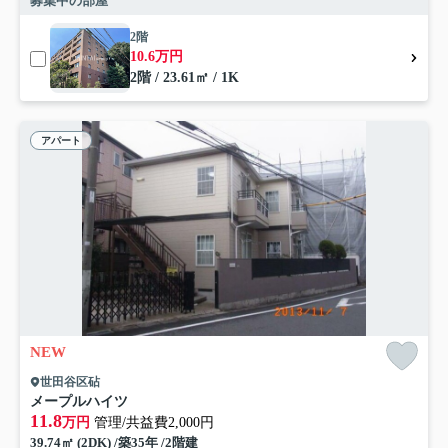
募集中の部屋
2階
10.6万円
2階 / 23.61㎡ / 1K
アパート
NEW
世田谷区砧
メープルハイツ
11.8
万円
管理/共益費2,000円
39.74㎡ (2DK) /築35年 /2階建