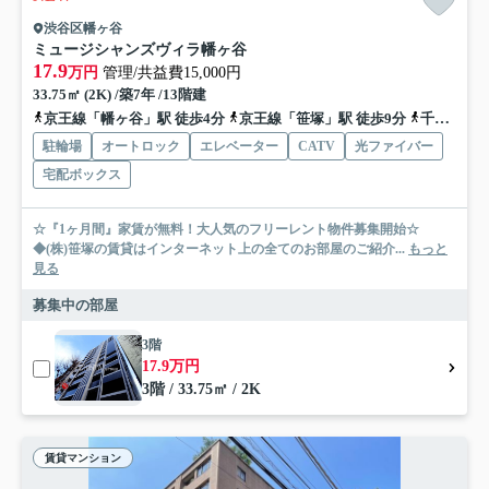
渋谷区幡ヶ谷
ミュージシャンズヴィラ幡ヶ谷
17.9
万円
管理/共益費15,000円
33.75㎡ (2K) /築7年 /13階建
京王線「幡ヶ谷」駅 徒歩4分
京王線「笹塚」駅 徒歩9分
千代田線「代々木上原」駅 徒歩17分
駐輪場
オートロック
エレベーター
CATV
光ファイバー
宅配ボックス
☆『1ヶ月間』家賃が無料！大人気のフリーレント物件募集開始☆
◆(株)笹塚の賃貸はインターネット上の全てのお部屋のご紹介...
もっと
見る
募集中の部屋
3階
17.9万円
3階 / 33.75㎡ / 2K
賃貸マンション