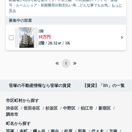
駐輪場が利用可能な物件です♪ ☆京王線・小田急線のペット可・楽器
可・ルームシェア・初期費用分割支払い等…どんな事でもお気...
もっと
見る
募集中の部屋
2階
10万円
2階 / 20.32㎡ / 1K
1
笹塚の不動産情報なら笹塚の賃貸
【賃貸】「BS」の一覧
市区町村から探す
渋谷区
世田谷区
杉並区
中野区
狛江市
新宿区
調布市
町名から探す
笹塚
本町
幡ヶ谷
南台
松原
和泉
代々木
方南