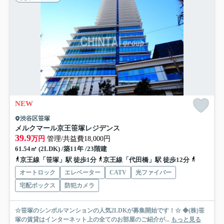
NEW
渋谷区笹塚
メルクマール京王笹塚レジデンス
39.9
万円
管理/共益費18,000円
61.54㎡ (2LDK) /築11年 /23階建
京王線「笹塚」駅 徒歩1分
京王線「代田橋」駅 徒歩12分
小田急小
オートロック
エレベーター
CATV
光ファイバー
宅配ボックス
防犯カメラ
☆笹塚のシンボルマンションの人気2LDKが募集開始です！☆ ◆(株)笹
塚の賃貸はインターネット上の全てのお部屋のご紹介が...
もっと見る