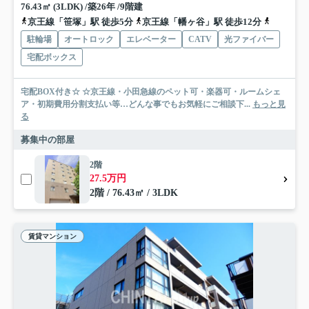
76.43㎡ (3LDK) /築26年 /9階建
京王線「笹塚」駅 徒歩5分
京王線「幡ヶ谷」駅 徒歩12分
京王線「
駐輪場
オートロック
エレベーター
CATV
光ファイバー
宅配ボックス
宅配BOX付き☆ ☆京王線・小田急線のペット可・楽器可・ルームシェ
ア・初期費用分割支払い等…どんな事でもお気軽にご相談下...
もっと見
る
募集中の部屋
2階
27.5万円
2階 / 76.43㎡ / 3LDK
賃貸マンション