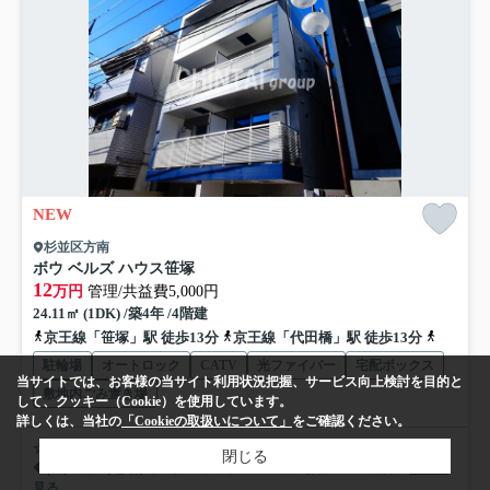
NEW
杉並区方南
ボウ ベルズ ハウス笹塚
12
万円
管理/共益費5,000円
24.11㎡ (1DK) /築4年 /4階建
京王線「笹塚」駅 徒歩13分
京王線「代田橋」駅 徒歩13分
丸ノ内方
駐輪場
オートロック
CATV
光ファイバー
宅配ボックス
当サイトでは、お客様の当サイト利用状況把握、サービス向上検討を目的と
敷地内ごみ置き場
して、クッキー（Cookie）を使用しています。
詳しくは、当社の
「Cookieの取扱いについて」
をご確認ください。
☆京王線で大人気の笹塚エリアに築浅マンションが募集開始です☆
閉じる
◆(株)笹塚の賃貸はインターネット上の全てのお部屋のご紹介...
もっと
見る