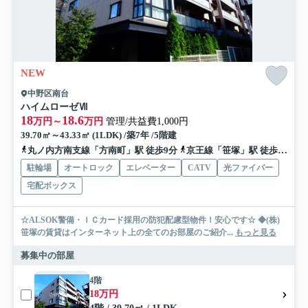
NEW
中野区南台
ハイムローゼⅦ
18
18.6
万円～
万円
管理/共益費1,000円
39.70㎡～43.33㎡ (1LDK) /築7年 /5階建
丸ノ内方南支線「方南町」駅 徒歩9分
京王線「笹塚」駅 徒歩17分
駐輪場
オートロック
エレベーター
CATV
光ファイバー
宅配ボックス
☆ALSOK警備・ＩＣカード採用の防犯配慮型物件！安心です☆ ◆(株)
笹塚の賃貸はインターネット上の全てのお部屋のご紹介...
もっと見る
募集中の部屋
4階
18万円