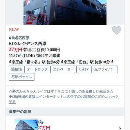
NEW
渋谷区西原
KDXレジデンス西原
27
万円
管理/共益費10,000円
55.37㎡ (1LDK) /築22年 /6階建
京王線「幡ヶ谷」駅 徒歩6分
京王線「初台」駅 徒歩10分
千代田線
駐輪場
オートロック
エレベーター
CATV
光ファイバー
宅配ボックス
☆夢のわんちゃんライフはすぐそこに！癒しのある優しい生活を☆
◆(株)笹塚の賃貸はインターネット上の全てのお部屋のご紹介...
もっと
見る
募集中の部屋
1階
27万円