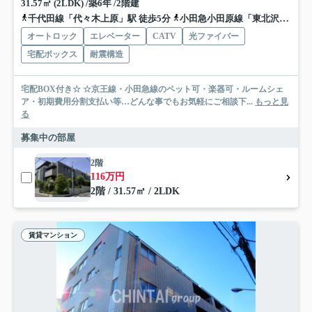
31.57㎡ (2LDK) /築6年 /2階建
千代田線「代々木上原」駅 徒歩5分
小田急小田原線「東北沢」駅 徒歩11分
オートロック
エレベーター
CATV
光ファイバー
宅配ボックス
耐震構造
宅配BOX付き☆ ☆京王線・小田急線のペット可・楽器可・ルームシェ
ア・初期費用分割支払い等…どんな事でもお気軽にご相談下...
もっと見
る
募集中の部屋
2階
116万円
2階 / 31.57㎡ / 2LDK
賃貸マンション