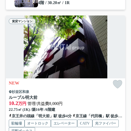
4階 / 30.20㎡ / 1R
賃貸マンション
NEW
杉並区和泉
ルーブル明大前
10.2
万円
管理/共益費8,000円
22.75㎡ (1K) /築16年 /6階建
京王井の頭線「明大前」駅 徒歩4分
京王線「代田橋」駅 徒歩10分
駐輪場
オートロック
エレベーター
CATV
光ファイバー