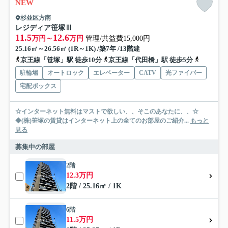
NEW
杉並区方南
レジディア笹塚Ⅲ
11.5
12.6
万円～
万円
管理/共益費15,000円
25.16㎡～26.56㎡ (1R～1K) /築7年 /13階建
京王線「笹塚」駅 徒歩10分
京王線「代田橋」駅 徒歩5分
京王線「
駐輪場
オートロック
エレベーター
CATV
光ファイバー
宅配ボックス
☆インターネット無料はマストで欲しい、、そこのあなたに、、☆
◆(株)笹塚の賃貸はインターネット上の全てのお部屋のご紹介...
もっと
見る
募集中の部屋
2階
12.3万円
2階 / 25.16㎡ / 1K
6階
11.5万円