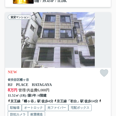
3階 / 39.43㎡ / 1LDK
賃貸マンション
NEW
渋谷区幡ヶ谷
HJ PLACE HATAGAYA
8
万円
管理/共益費6,000円
11.52㎡ (1R) /築3年 /4階建
京王線「幡ヶ谷」駅 徒歩4分
京王線「初台」駅 徒歩14分
京王線「
駐輪場
オートロック
光ファイバー
宅配ボックス
防犯カメラ
耐震構造