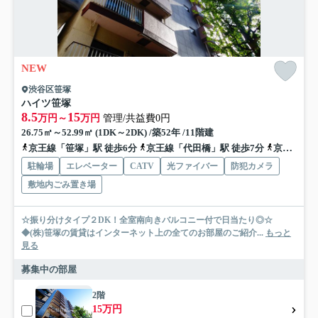
NEW
渋谷区笹塚
ハイツ笹塚
8.5
15
万円～
万円
管理/共益費0円
26.75㎡～52.99㎡ (1DK～2DK) /築52年 /11階建
京王線「笹塚」駅 徒歩6分
京王線「代田橋」駅 徒歩7分
京王線「明大前」駅 徒歩18分
駐輪場
エレベーター
CATV
光ファイバー
防犯カメラ
敷地内ごみ置き場
☆振り分けタイプ２DK！全室南向きバルコニー付で日当たり◎☆
◆(株)笹塚の賃貸はインターネット上の全てのお部屋のご紹介...
もっと
見る
募集中の部屋
2階
15万円