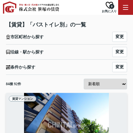
0
お気に入り
【賃貸】「バストイレ別」の一覧
変更
市区町村から探す
変更
沿線・駅から探す
変更
条件から探す
84
棟
92
件
賃貸マンション