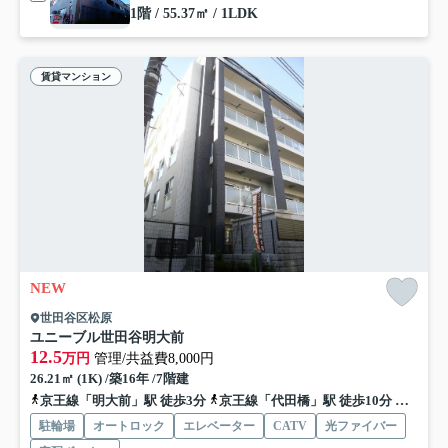
1階 / 55.37㎡ / 1LDK
賃貸マンション
NEW
世田谷区松原
ユニーブル世田谷明大前
12.5
万円
管理/共益費8,000円
26.21㎡ (1K) /築16年 /7階建
京王線「明大前」駅 徒歩3分
京王線「代田橋」駅 徒歩10分
京王井
駐輪場
オートロック
エレベーター
CATV
光ファイバー