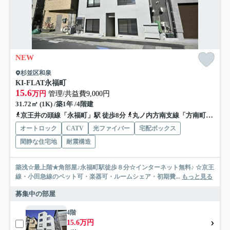
NEW
杉並区和泉
KI-FLAT永福町
15.6
万円
管理/共益費9,000円
31.72㎡ (1K) /築1年 /4階建
京王井の頭線「永福町」駅 徒歩8分
丸ノ内方南支線「方南町」駅 徒歩14分
オートロック
CATV
光ファイバー
宅配ボックス
閑静な住宅地
耐震構造
築浅☆最上階★角部屋♪永福町駅徒歩８分☆インターネット無料♪ ☆京王
線・小田急線のペット可・楽器可・ルームシェア・初期費...
もっと見る
募集中の部屋
4階
15.6万円