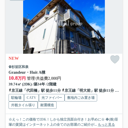
NEW
杉並区和泉
Grandeur・Huit A棟
10.8
万円
管理/共益費2,000円
39.74㎡ (2DK) /築34年 /2階建
京王線「代田橋」駅 徒歩11分
京王線「明大前」駅 徒歩11分
京王井
駐輪場
CATV
光ファイバー
敷地内ごみ置き場
外観タイル張り
耐震構造
☆えっ！この価格で2DK！しかも独立洗面台付き！お早めに☆ ◆(株)笹
塚の賃貸はインターネット上の全てのお部屋のご紹介が...
もっと見る