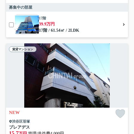
募集中の部屋
17階
39.9万円
17階 / 61.54㎡ / 2LDK
賃貸マンション
NEW
渋谷区笹塚
プレアデス
15.7
万円
管理/共益費4,000円