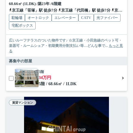
68.66㎡ (1LDK) /築23年 /6階建
京王線「笹塚」駅 徒歩7分
京王線「代田橋」駅 徒歩7分
京王井の頭線「新代田」駅 徒歩14分
駐輪場
オートロック
エレベーター
CATV
光ファイバー
宅配ボックス
広いルーフテラスのついた物件です♪ ☆京王線・小田急線のペット可・
楽器可・ルームシェア・初期費用分割支払い等…どんな事で...
もっと見
る
募集中の部屋
5階
34万円
5階 / 68.66㎡ / 1LDK
賃貸マンション