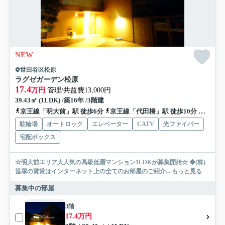
NEW
世田谷区松原
ラグゼガーデン松原
17.4
万円
管理/共益費13,000円
39.43㎡ (1LDK) /築16年 /3階建
京王線「明大前」駅 徒歩6分
京王線「代田橋」駅 徒歩10分
京王井
駐輪場
オートロック
エレベーター
CATV
光ファイバー
宅配ボックス
☆明大前エリア大人気の高級低層マンション1LDKが募集開始☆ ◆(株)
笹塚の賃貸はインターネット上の全てのお部屋のご紹介...
もっと見る
募集中の部屋
3階
17.4万円