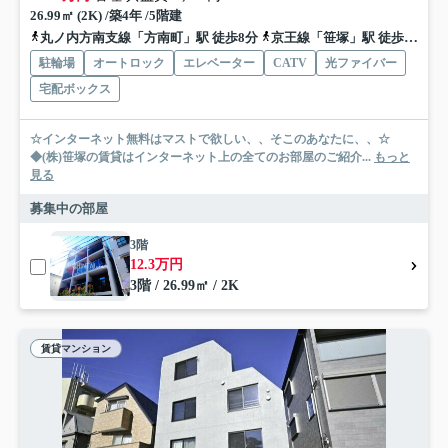
26.99㎡ (2K) /築4年 /5階建
丸ノ内方南支線「方南町」駅 徒歩8分
京王線「笹塚」駅 徒歩17分
駐輪場
オートロック
エレベーター
CATV
光ファイバー
宅配ボックス
☆インターネット無料はマストで欲しい、、そこのあなたに、、☆
◆(株)笹塚の賃貸はインターネット上の全てのお部屋のご紹介...
もっと
見る
募集中の部屋
3階
12.3万円
3階 / 26.99㎡ / 2K
賃貸マンション