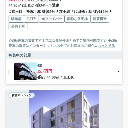
44.90㎡ (1LDK) /築34年 /4階建
京王線「笹塚」駅 徒歩5分
京王線「代田橋」駅 徒歩12分
小田急小
駐輪場
CATV
光ファイバー
閑静な住宅地
耐震構造
公共下水
☆(株)笹塚の賃貸です！気になる物件まとめてご案内可能です☆ ◆(株)
笹塚の賃貸はインターネット上の全てのお部屋のご紹介...
もっと見る
募集中の部屋
4階
15.7万円
4階 / 44.90㎡ / 1LDK
賃貸マンション