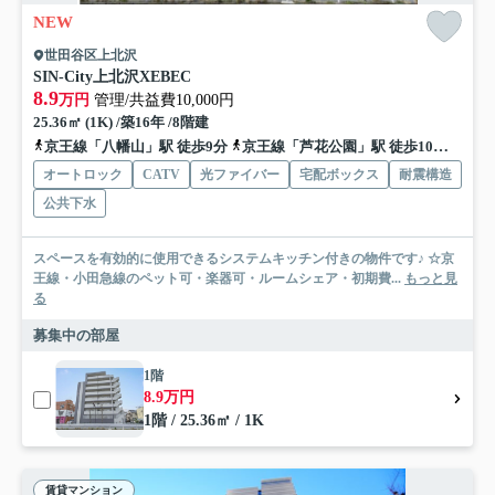
NEW
世田谷区上北沢
SIN-City上北沢XEBEC
8.9
万円
管理/共益費10,000円
25.36㎡ (1K) /築16年 /8階建
京王線「八幡山」駅 徒歩9分
京王線「芦花公園」駅 徒歩10分
京王
オートロック
CATV
光ファイバー
宅配ボックス
耐震構造
公共下水
スペースを有効的に使用できるシステムキッチン付きの物件です♪ ☆京
王線・小田急線のペット可・楽器可・ルームシェア・初期費...
もっと見
る
募集中の部屋
1階
8.9万円
1階 / 25.36㎡ / 1K
賃貸マンション