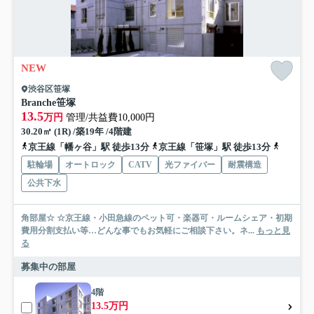
NEW
渋谷区笹塚
Branche笹塚
13.5
万円
管理/共益費10,000円
30.20㎡ (1R) /築19年 /4階建
京王線「幡ヶ谷」駅 徒歩13分
京王線「笹塚」駅 徒歩13分
丸ノ内方
駐輪場
オートロック
CATV
光ファイバー
耐震構造
公共下水
角部屋☆ ☆京王線・小田急線のペット可・楽器可・ルームシェア・初期
費用分割支払い等…どんな事でもお気軽にご相談下さい。ネ...
もっと見
る
募集中の部屋
4階
13.5万円