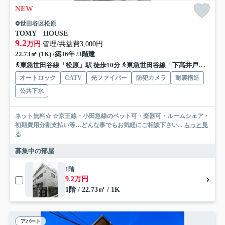
NEW
世田谷区松原
TOMY HOUSE
9.2
万円
管理/共益費3,000円
22.73㎡ (1K) /築36年 /3階建
東急世田谷線「松原」駅 徒歩10分
東急世田谷線「下高井戸」駅 徒歩11分
オートロック
CATV
光ファイバー
防犯カメラ
耐震構造
公共下水
ネット無料☆ ☆京王線・小田急線のペット可・楽器可・ルームシェア・
初期費用分割支払い等…どんな事でもお気軽にご相談下さい...
もっと見
る
募集中の部屋
1階
9.2万円
1階 / 22.73㎡ / 1K
アパート