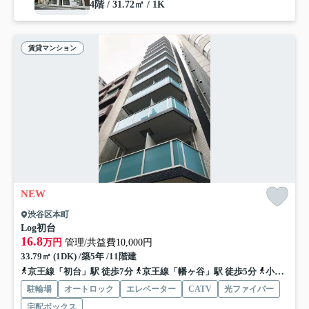
4階 / 31.72㎡ / 1K
賃貸マンション
NEW
渋谷区本町
Log初台
16.8
万円
管理/共益費10,000円
33.79㎡ (1DK) /築5年 /11階建
京王線「初台」駅 徒歩7分
京王線「幡ヶ谷」駅 徒歩5分
小田急小田原線「代々木上原」駅 徒歩20分
駐輪場
オートロック
エレベーター
CATV
光ファイバー
宅配ボックス