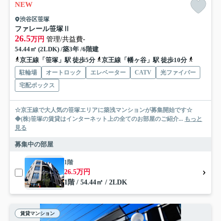
NEW
渋谷区笹塚
ファレール笹塚Ⅱ
26.5
万円
管理/共益費-
54.44㎡ (2LDK) /築3年 /6階建
京王線「笹塚」駅 徒歩5分
京王線「幡ヶ谷」駅 徒歩10分
京王線「
駐輪場
オートロック
エレベーター
CATV
光ファイバー
宅配ボックス
☆京王線で大人気の笹塚エリアに築浅マンションが募集開始です☆
◆(株)笹塚の賃貸はインターネット上の全てのお部屋のご紹介...
もっと
見る
募集中の部屋
1階
26.5万円
1階 / 54.44㎡ / 2LDK
賃貸マンション