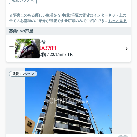
宅配ボックス
☆夢癒しのある優しい生活を☆ ◆(株)笹塚の賃貸はインターネット上の
全てのお部屋のご紹介が可能です◆店頭のみでご紹介でき...
もっと見る
募集中の部屋
2階
10.2万円
2階 / 22.75㎡ / 1K
賃貸マンション