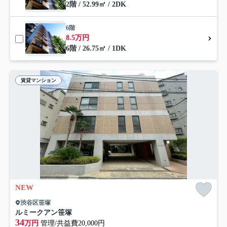
2階 / 52.99㎡ / 2DK
6階
8.5万円
6階 / 26.75㎡ / 1DK
賃貸マンション
NEW
渋谷区笹塚
ルミークアン笹塚
34
万円
管理/共益費20,000円